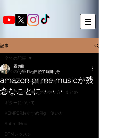
記事
全ての記事
霧切酢
全ての記事
2023年1月23日
読了時間: 3分
amazon prime musicが残
SNSとギターの向き合い方
念なことに・・・
サークルピッキングのやり方・まとめ
ギターについて
KEMPERおすすめRig・使い方
SubmitHub
DTMレッスン