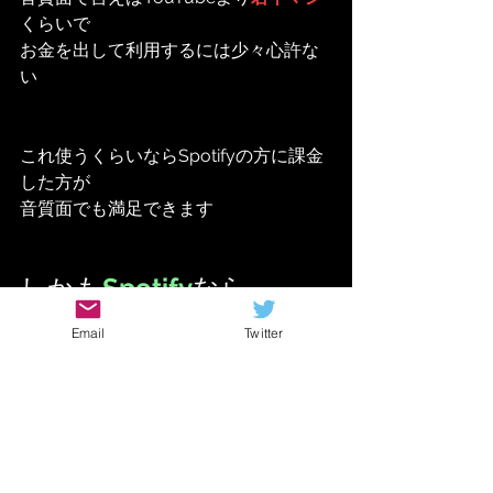
くらいで
お金を出して利用するには少々心許な
い
これ使うくらいならSpotifyの方に課金
した方が
音質面でも満足できます
しかも
Spotify
なら
PCタブレットなら一定時
Email
Twitter
間無料で使えますし
最近ではアーティストの
YouTubeチャンネル
で
アルバム丸ごと配信して
るところもあります