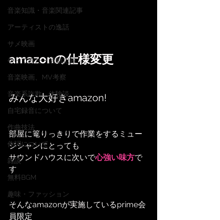
音楽知識・音楽関連記事
アーティストの逸話
サメ映画
amazonの仕様変更
やってみた・活動記録
音楽映画、MV考察
音楽系詐欺、体験談
みんな大好きamazon!
自宅録音について
作曲技法
部屋に篭りっきりで作業をするミュー
作詞について
ジシャンにとっても
サウンドハウスに次いで
心強い味方
で
雑談
す
無料BGM
趣味・ファッション
そんなamazonが実施しているprime会
員限定