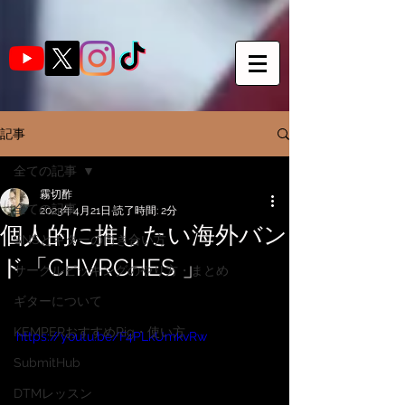
記事
全ての記事
霧切酢
全ての記事
2023年4月21日
読了時間: 2分
個人的に推したい海外バン
SNSとギターの向き合い方
ド「CHVRCHES 」
サークルピッキングのやり方・まとめ
ギターについて
KEMPERおすすめRig・使い方
https://youtu.be/F4PLkUmkvRw
SubmitHub
DTMレッスン