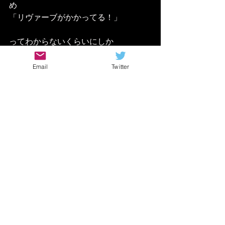
め
「リヴァーブがかかってる！」
ってわからないくらいにしか
使わないことも多いですからね
Email
Twitter
是非ご視聴あれ！！
YouTubeチャンネル
洋楽 おすすめ
女性ボーカル おすすめ