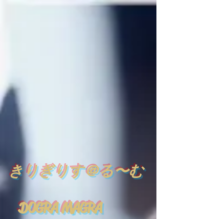
​
きりぎりす＠る〜む
DOGRA MAGRA