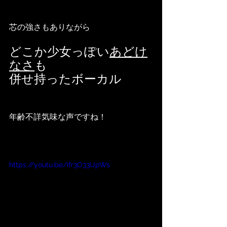
芯の強さもありながら
どこか少女っぽい
あどけ
なさ
も
併せ持ったボーカル
年齢不詳気味な声ですね！
https://youtu.be/ifr3O33UpWs