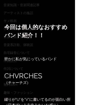
音楽知識・音楽関連記事
アーティストの逸話
サメ映画
今回は個人的なおすすめ
やってみた・活動記録
バンド紹介！！
音楽映画、MV考察
音楽系詐欺、体験談
自宅録音について
密かに私が気にっているバンド
作曲技法
作詞について
CHVRCHES 
雑談
（チャーチズ）
無料BGM
趣味・ファッション
綴りが"U"を"V"に書いてるのが面白い所