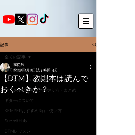
記事
全ての記事
霧切酢
全ての記事
2023年2月8日
読了時間: 4分
【DTM】教則本は読んで
SNSとギターの向き合い方
おくべきか？
サークルピッキングのやり方・まとめ
ギターについて
KEMPERおすすめRig・使い方
SubmitHub
DTMレッスン