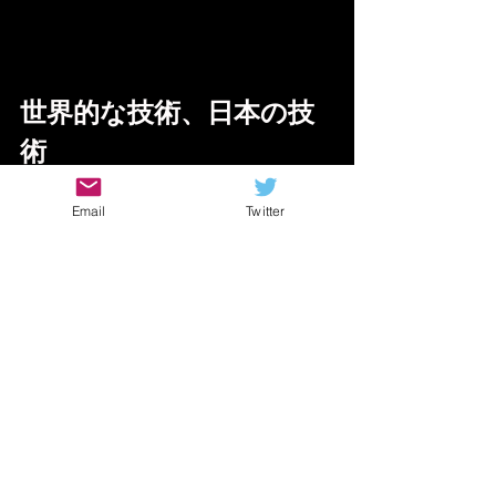
世界的な技術、日本の技
術
Email
Twitter
これは個人的な考えも多分に含まれる
のですが
結構日本の音楽って
ガラ
パゴス化
してたり
遅れていたりします
勿論日本以上にマイペースな国もあり