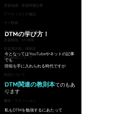
音楽知識・音楽関連記事
アーティストの逸話
サメ映画
やってみた・活動記録
DTMの学び方！
音楽映画、MV考察
音楽系詐欺、体験談
今となってはYouTubeやネットの記事
自宅録音について
でも
情報を手に入れられる時代ですが
作曲技法
作詞について
DTM関連の教則本
雑談
てのもあ
ります
無料BGM
趣味・ファッション
私もDTMを勉強するにあたって