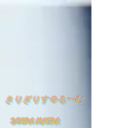
​
きりぎりす＠る〜む
DOGRA MAGRA