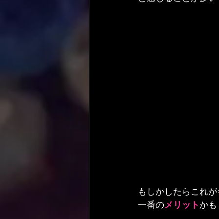
もしかしたらこれが
一番の
メリット
かも