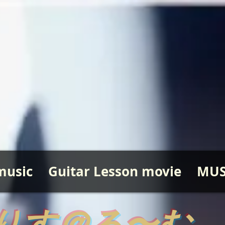
music
Guitar Lesson movie
MUS