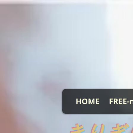
HOME
FREE-
​