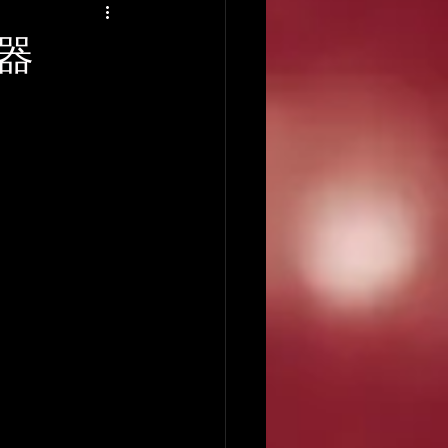
アーティストの逸話
器
録音について