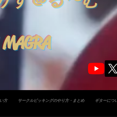
りす＠る〜む
 MAGRA
合い方
サークルピッキングのやり方・まとめ
ギターにつ