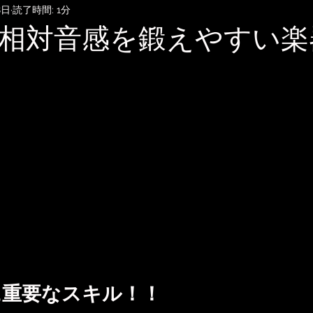
8日
読了時間: 1分
SubmitHub
DTMレッスン
音楽知識・音楽関連記事
相対音感を鍛えやすい楽
記録
音楽映画、MV考察
音楽系詐欺、体験談
自宅
雑談
無料BGM
趣味・ファッション
に重要なスキル！！