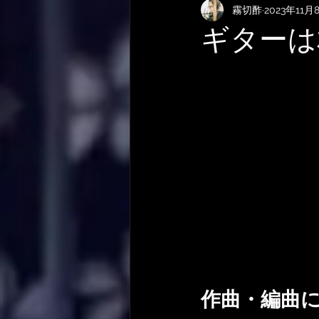
霧切酢
2023年11月
KEMPERおすすめRig・使い方
ギターは
サメ映画
やってみた・活動
作曲技法
作詞について
作曲・編曲