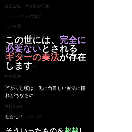
音楽知識・音楽関連記事
アーティストの逸話
サメ映画
やってみた・活動記録
この世には、
完全に
必要ない
とされる
音楽映画、MV考察
ギターの奏法
が存在
音楽系詐欺、体験談
します
自宅録音について
作曲技法
作詞について
若かりし頃は、兎に角難しい奏法に憧
れがちなもの
雑談
無料BGM
しかし！
趣味・ファッション
そういったものを
超越
し