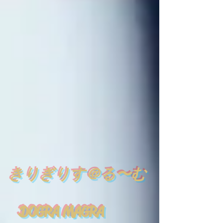
​
きりぎりす＠る〜む
DOGRA MAGRA