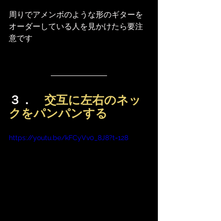
周りでアメンボのような形のギターを
オーダーしている人を見かけたら要注
意です
３．　
交互に左右のネッ
クをパンパンする
https://youtu.be/kFCyVv0_8J8?t=128