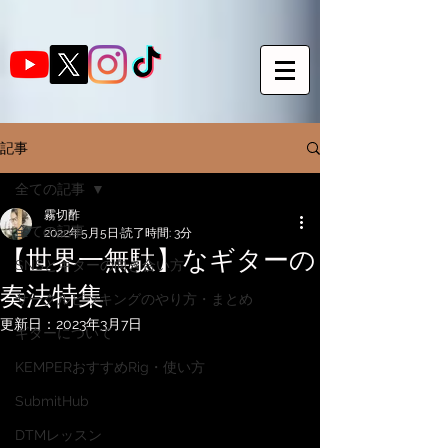
記事
全ての記事
霧切酢
全ての記事
2022年5月5日
読了時間: 3分
【世界一無駄】なギターの
SNSとギターの向き合い方
奏法特集
サークルピッキングのやり方・まとめ
更新日：
2023年3月7日
ギターについて
KEMPERおすすめRig・使い方
SubmitHub
DTMレッスン