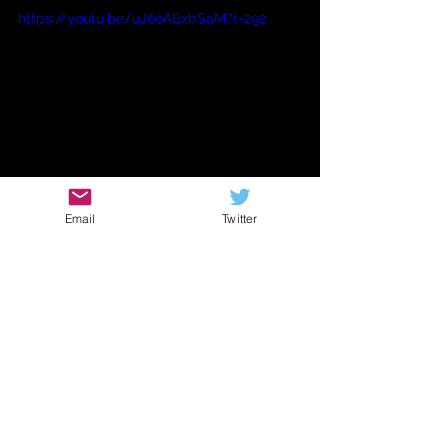
https://youtu.be/uJ6oABxbSaM?t=292
無駄奏法の
集大成
と
Email
Twitter
もいえる技
一番の盛り上がり
で見せつけてあげま
しょう
V字型ネックのギターを