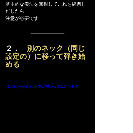
基本的な奏法を無視してこれを練習し
だしたら
注意が必要です
２．　
別のネック（同じ
設定の）に移って弾き始
める
https://youtu.be/aGf5NxLQoEo?t=145