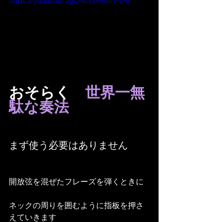
https://youtu.be/2gDMLVJvm1I?t=176
おそらく　
世界一無
駄な奏法
まず使う必要はありません
開放弦を混ぜたフレーズを弾くときに
ネックの周りを囲むように指板を押さ
えていきます