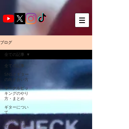
ブログ
全ての記事
全ての記事
SNSとギター
の向き合い方
サークルピッ
キングのやり
方・まとめ
ギターについ
て
KEMPERおす
すめRig・使