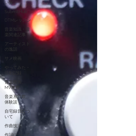
い方
SubmitHub
DTMレッスン
音楽知識・音
楽関連記事
アーティスト
の逸話
サメ映画
やってみた・
活動記録
音楽映画、
MV考察
音楽系詐欺、
体験談
自宅録音につ
いて
作曲技法
作詞について