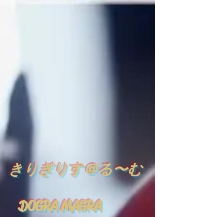
​
きりぎりす＠る〜む
DOGRA MAGRA