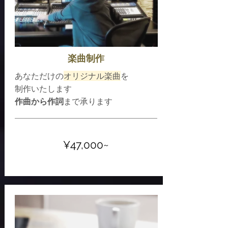
楽曲制作
あなただけの
オリジナル楽曲
を
​制作いたします
作曲から作詞
まで承ります
¥47,000~