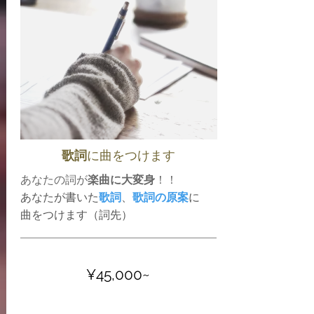
​歌詞
に曲をつけます
​あなたの詞が
楽曲に大変身
！！
あなたが書いた
歌詞
、
歌詞の原案
に
​曲をつけます（詞先）
¥45,000~