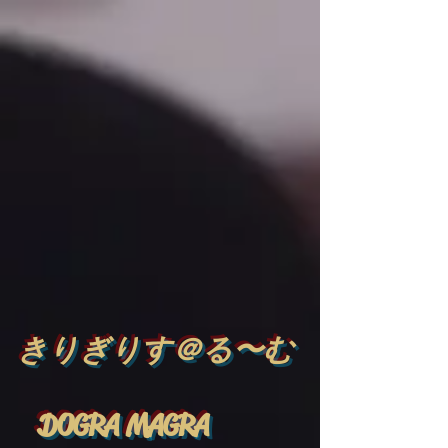
​
きりぎりす＠る〜む
DOGRA MAGRA