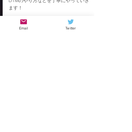
​DTMのやり方などを丁寧にやっていき
ます！
Email
Twitter
30分 ¥3,000~
最新情報
​編曲・ミックス