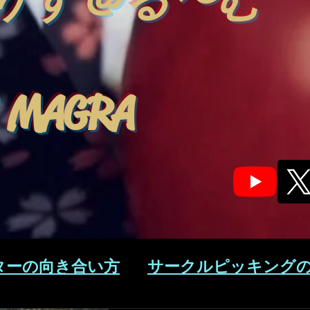
りす＠る〜む
 MAGRA
ターの向き合い方
サークルピッキング