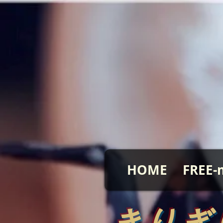
HOME
FREE-
​