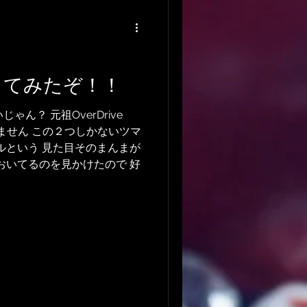
ub
DTMレッスン
奏してみたぞ！！
ん？ 元祖OverDrive
験談
いません この２つしかないツマ
ルという 見た目そのまんまが
おいてるのを見かけたので 好
BGM