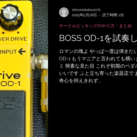
EMPERおすすめRig・使い方
SubmitH
shironekokouichi
2025年5月28日
読了時間: 2分
サークルピッキングのやり方・まとめ
記事
アーティストの逸話
サメ映画
BOSS OD-1を試
ロマンの塊よ やっぱ一度は弾きたいじゃ
録
音楽映画、MV考察
音楽系詐欺、体
OD-1 もうマニアと言われても構
ミ 簡素な見た目 これぞ初期のペダ
いいです ふと立ち寄った楽器店で 
作曲技法
作詞について
雑談
無料
奇心を抑えきれず...