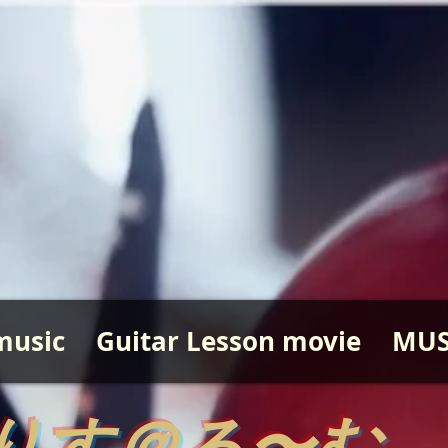
music
Guitar Lesson movie
MUS