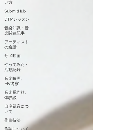
い方
SubmitHub
DTMレッスン
音楽知識・音
楽関連記事
アーティスト
の逸話
サメ映画
やってみた・
活動記録
音楽映画、
MV考察
音楽系詐欺、
体験談
自宅録音につ
いて
作曲技法
作詞について