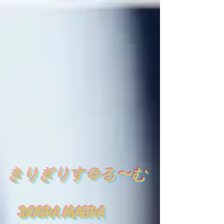
​
きりぎりす＠る〜む
DOGRA MAGRA