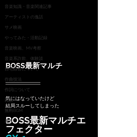
音楽知識・音楽関連記事
アーティストの逸話
サメ映画
やってみた・活動記録
音楽映画、MV考察
音楽系詐欺、体験談
BOSS最新マルチ
自宅録音について
作曲技法
作詞について
気にはなっていたけど
雑談
結局スルーしてしまった
無料BGM
BOSS最新マルチエ
趣味・ファッション
フェクター