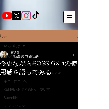
記事
全ての記事
霧切酢
全ての記事
5月21日
読了時間: 2分
今更ながらBOSS GX-1の使
SNSとギターの向き合い方
用感を語ってみる
サークルピッキングのやり方・まとめ
ギターについて
KEMPERおすすめRig・使い方
SubmitHub
DTMレッスン