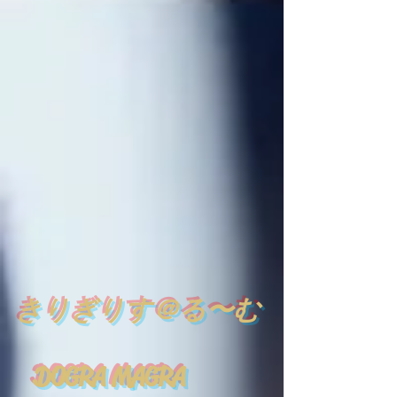
​
きりぎりす＠る〜む
DOGRA MAGRA