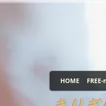
HOME
FREE-
​