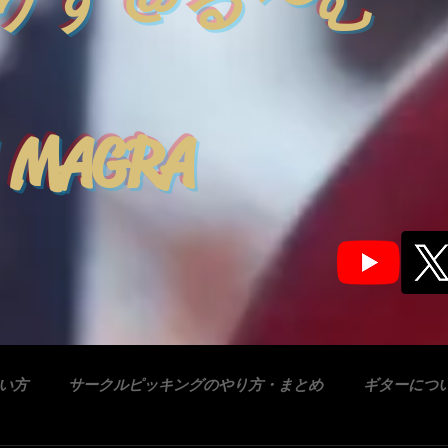
りす＠る〜む
 MAGRA
合い方
サークルピッキングのやり方・まとめ
ギターにつ