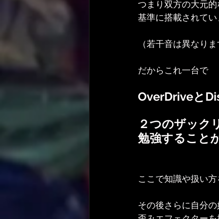
つまり双方の大元的
基準に搭載されてい
（若干音は異なりま
だからこれ一台で
OverDriveとDis
２つのザック
勉強すること
ここで知識や扱い方
その後さらに自分の
歪みエフェクターを