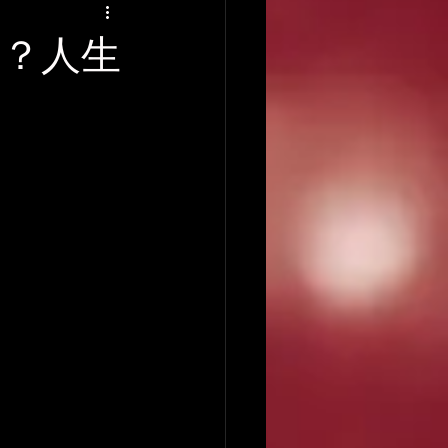
アーティストの逸話
！？人生
録音について