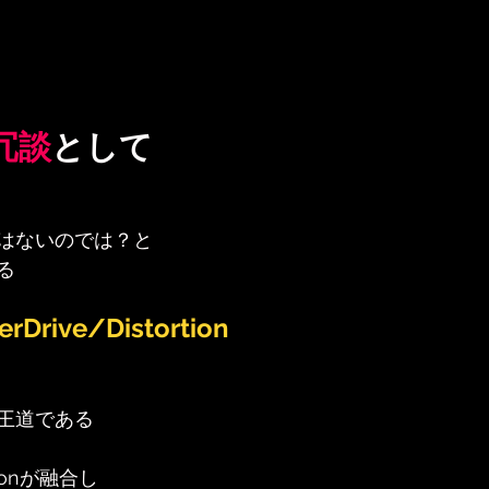
冗談
として
はないのでは？と
る
rDrive/Distortion
王道である
rtionが融合し