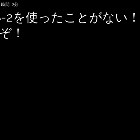
時間: 2分
SubmitHub
DTMレッスン
音楽知識・音楽関連記事
 OS-2を使ったことがない
ぞ！
記録
音楽映画、MV考察
音楽系詐欺、体験談
自宅
雑談
無料BGM
趣味・ファッション