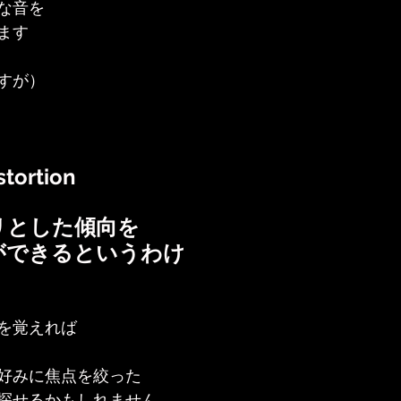
な音を
ます
すが）
tortion
リとした傾向を
ができるというわけ
を覚えれば
好みに焦点を絞った
探せるかもしれません