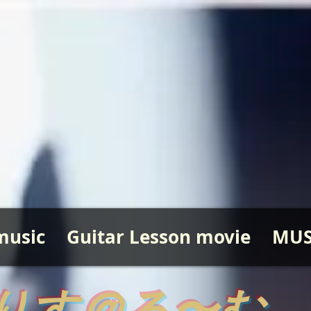
music
Guitar Lesson movie
MUS