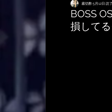
霧切酢
5月12日
読了
KEMPERおすすめRig・使い方
BOSS
損してる
サメ映画
やってみた・活動
作曲技法
作詞について