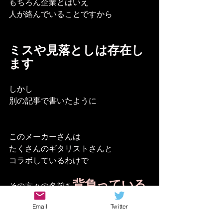
もちろん企業とはいえ
人が絡んでいることですから
ミスや見落としは存在し
ます
しかし
別の記事で書いたように
このメーカーさんは
たくさんのギタリストさんと
コラボしているわけで
背負っている
その方々の名前を
Email
Twitter
このメーカーさんの行いは
そういった人たちにも
迷惑
がかかりま