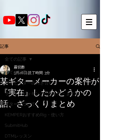
記事
全ての記事
霧切酢
全ての記事
3月28日
読了時間: 3分
某ギターメーカーの案件が
SNSとギターの向き合い方
『実在』したかどうかの
サークルピッキングのやり方・まとめ
話、ざっくりまとめ
ギターについて
KEMPERおすすめRig・使い方
SubmitHub
DTMレッスン