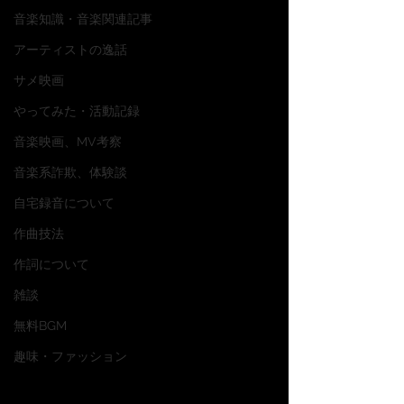
音楽知識・音楽関連記事
アーティストの逸話
サメ映画
やってみた・活動記録
音楽映画、MV考察
音楽系詐欺、体験談
自宅録音について
作曲技法
作詞について
雑談
無料BGM
趣味・ファッション