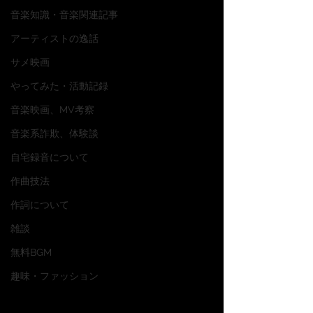
音楽知識・音楽関連記事
アーティストの逸話
サメ映画
やってみた・活動記録
音楽映画、MV考察
音楽系詐欺、体験談
自宅録音について
作曲技法
作詞について
雑談
無料BGM
趣味・ファッション