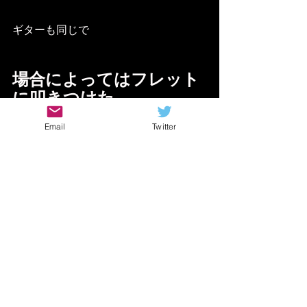
ギターも同じで
場合によってはフレット
に叩きつけた
音を入れた方がアクセン
Email
Twitter
トが出たり
勢いのある音が出せたり
します
フレットに叩きつけるからこそ出せる
音の伸び
もありますからね！
これを弦高が高いギターでやってしま