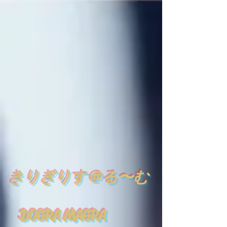
​
きりぎりす＠る〜む
DOGRA MAGRA