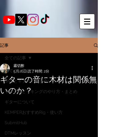
記事
全ての記事
霧切酢
全ての記事
5月26日
読了時間: 2分
ギターの音に木材は関係無
SNSとギターの向き合い方
いのか？
サークルピッキングのやり方・まとめ
ギターについて
KEMPERおすすめRig・使い方
SubmitHub
DTMレッスン