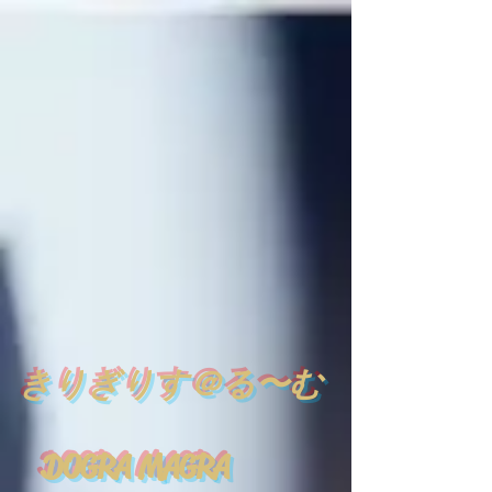
​
きりぎりす＠る〜む
DOGRA MAGRA