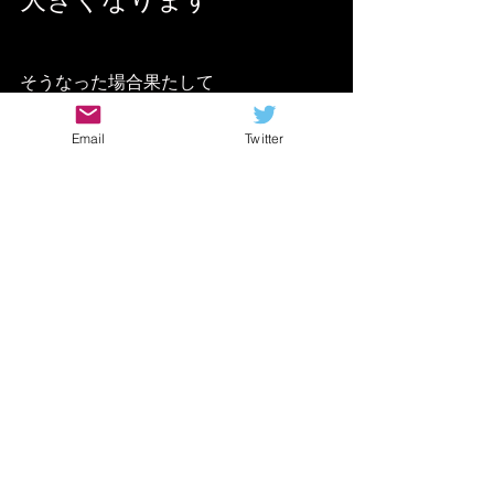
そうなった場合果たして
木材は関係ないと言えるのか？
Email
Twitter
少し疑問に感じはするんですよね
当然それが
どの程度
ギターの音自体に
影響があるのかはわかりません
ブラインドテストしてみても
判別できないレベルかもしれません
しかし