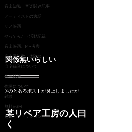
音楽知識・音楽関連記事
アーティストの逸話
サメ映画
やってみた・活動記録
音楽映画、MV考察
音楽系詐欺、体験談
関係無いらしい
自宅録音について
作曲技法
作詞について
Xのとあるポストが炎上しましたが
雑談
無料BGM
某リペア工房の人曰
趣味・ファッション
く