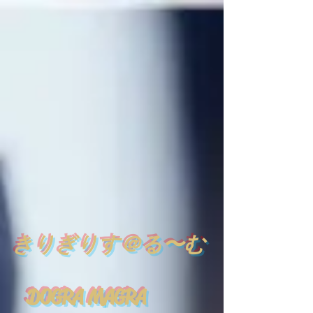
​
きりぎりす＠る〜む
DOGRA MAGRA