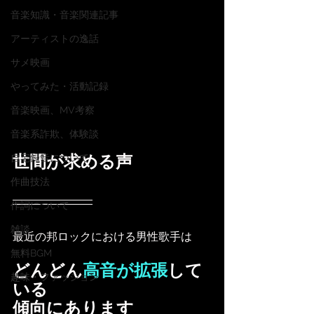
音楽知識・音楽関連記事
アーティストの逸話
サメ映画
やってみた・活動記録
音楽映画、MV考察
音楽系詐欺、体験談
世間が求める声
自宅録音について
作曲技法
作詞について
雑談
最近の邦ロックにおける男性歌手は
無料BGM
どんどん
高音が拡張
して
趣味・ファッション
いる
傾向にあります