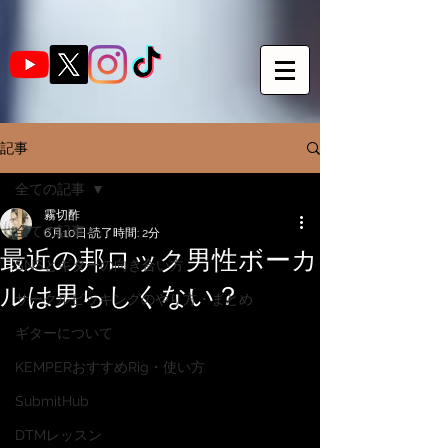
記事
全ての記事
霧切酢
全ての記事
6月10日
読了時間: 2分
最近の邦ロック男性ボーカ
SNSとギターの向き合い方
ルは男らしくない？
サークルピッキングのやり方・まとめ
ギターについて
KEMPERおすすめRig・使い方
SubmitHub
DTMレッスン