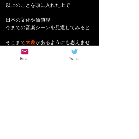
以上のことを頭に入れた上で
日本の文化や価値観
今までの音楽シーンを見返してみると
そこまで
大差
があるようにも思えませ
ん
Email
Twitter
もしかしたら現代の人にとって
「男らしさ」の定義自体が
変わってるのかもしれませんからね
そしてそれこそが
日本の音楽の個性
とも言える
わけです