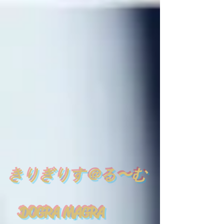
​
きりぎりす＠る〜む
DOGRA MAGRA