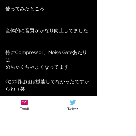
使ってみたところ
全体的に音質がかなり向上してました
特にCompressor、Noise Gateあたり
は
めちゃくちゃよくなってます！
G3の頃はほぼ機能してなかったですか
らね（笑
Email
Twitter