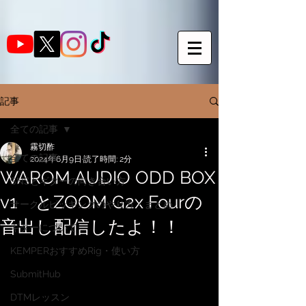
記事
全ての記事
霧切酢
全ての記事
2024年6月9日
読了時間: 2分
WAROM AUDIO ODD BOX
SNSとギターの向き合い方
v1 とZOOM G2x Fourの
サークルピッキングのやり方・まとめ
音出し配信したよ！！
ギターについて
KEMPERおすすめRig・使い方
SubmitHub
DTMレッスン