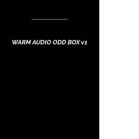
cross-origin" allowfullscreen></iframe>
WARM AUDIO ODD BOX v1