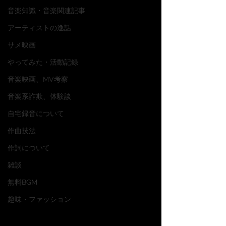
音楽知識・音楽関連記事
アーティストの逸話
サメ映画
やってみた・活動記録
音楽映画、MV考察
音楽系詐欺、体験談
自宅録音について
作曲技法
作詞について
雑談
無料BGM
趣味・ファッション