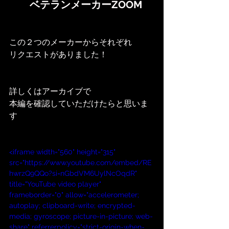
ベテランメーカーZOOM
この２つのメーカーからそれぞれ
リクエストがありました！
詳しくはアーカイブで
本編を確認していただけたらと思いま
す
<iframe width="560" height="315" 
src="https://www.youtube.com/embed/RE
hwrzQ9QQo?si=nGbdVM6UylNcOqdR" 
title="YouTube video player" 
frameborder="0" allow="accelerometer; 
autoplay; clipboard-write; encrypted-
media; gyroscope; picture-in-picture; web-
share" referrerpolicy="strict-origin-when-