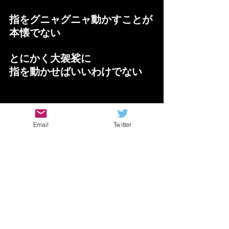
指をグニャグニャ動かすことが
本懐でない
とにかく大袈裟に
指を動かせばいいわけでない
というより
Email
Twitter
指が激しく動く時っ
て
割と限定されてます
それ以外はこんな具合に
かなりコンパクトに動かします