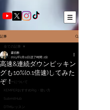
記事
全ての記事
霧切酢
全ての記事
2025年2月11日
読了時間: 2分
高速&連続ダウンピッキン
SNSとギターの向き合い方
グも10%(0.1倍速)してみた
サークルピッキングのやり方・まとめ
ぞ！
ギターについて
KEMPERおすすめRig・使い方
SubmitHub
DTMレッスン