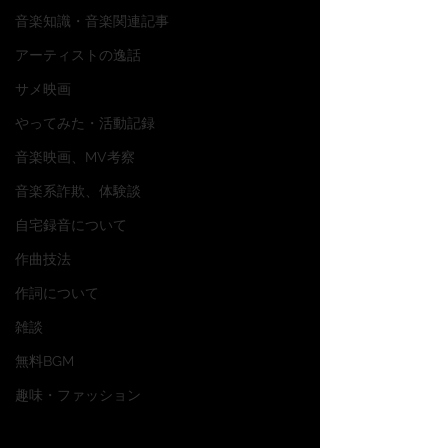
音楽知識・音楽関連記事
アーティストの逸話
サメ映画
やってみた・活動記録
音楽映画、MV考察
音楽系詐欺、体験談
自宅録音について
作曲技法
作詞について
雑談
無料BGM
趣味・ファッション