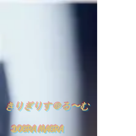
​
きりぎりす＠る〜む
DOGRA MAGRA