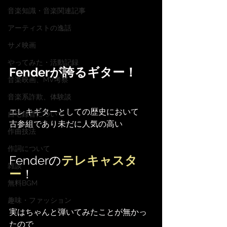
音楽知識・音楽関連記事
アーティストの逸話
サメ映画
やってみた・活動記録
Fenderが誇るギター！
音楽映画、MV考察
音楽系詐欺、体験談
エレキギターとしての歴史において
自宅録音について
古参組であり未だに人気の高い
作曲技法
作詞について
Fenderの
テレキャスタ
雑談
ー
！
無料BGM
趣味・ファッション
実はちゃんと弾いてみたことが無かっ
たので