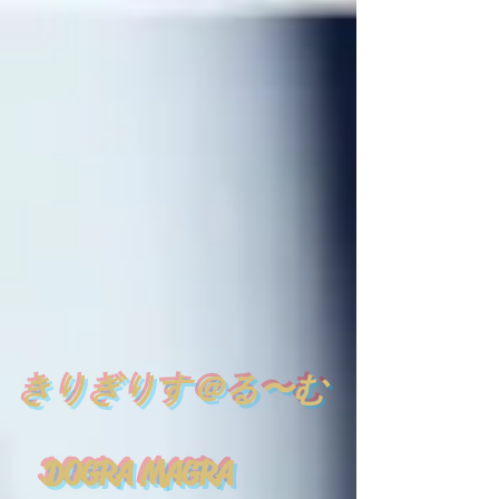
​
きりぎりす＠る〜む
DOGRA MAGRA