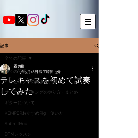
記事
全ての記事
霧切酢
全ての記事
2023年5月18日
読了時間: 3分
テレキャスを初めて試奏
SNSとギターの向き合い方
してみた
サークルピッキングのやり方・まとめ
ギターについて
KEMPERおすすめRig・使い方
SubmitHub
DTMレッスン