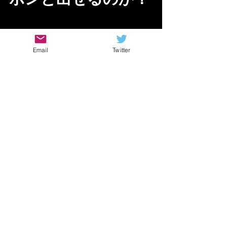
ここが大きな課題になってくるでしょ
Email
Twitter
う
苦戦してる
というか
からこそ
自分レベルにまで声かけてるでしょう
し（笑
例えば
・サウンドハウスで購入することで
　３年間の保証目当てで買う