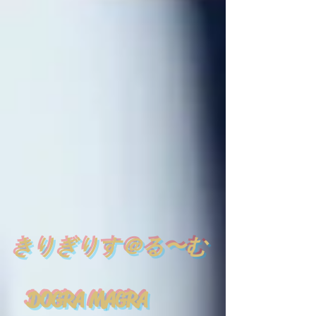
​
きりぎりす＠る〜む
DOGRA MAGRA