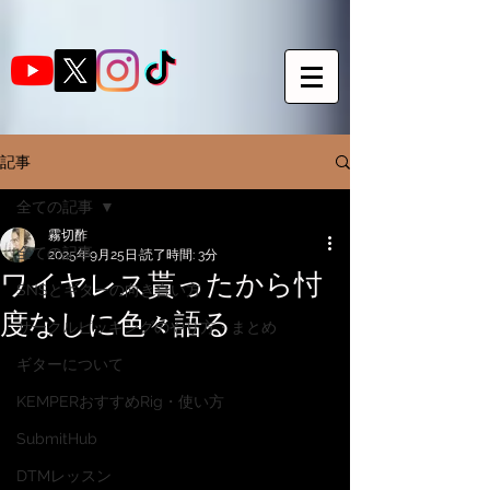
記事
全ての記事
霧切酢
全ての記事
2025年9月25日
読了時間: 3分
ワイヤレス貰ったから忖
SNSとギターの向き合い方
度なしに色々語る
サークルピッキングのやり方・まとめ
ギターについて
KEMPERおすすめRig・使い方
SubmitHub
DTMレッスン