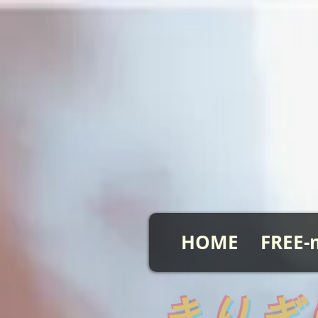
HOME
FREE-
​