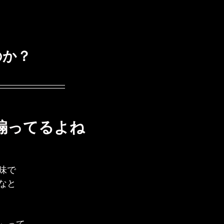
のか？
煽ってるよね
味で
なと
」って