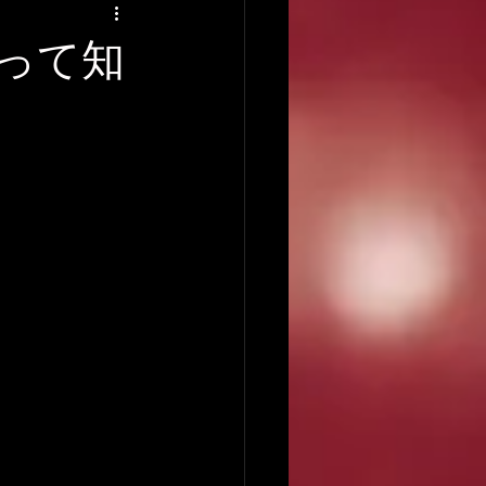
アーティストの逸話
イって知
録音について