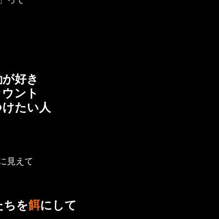
動が好き
カウント
つけたい人
に見えて
たちを
餌
にして