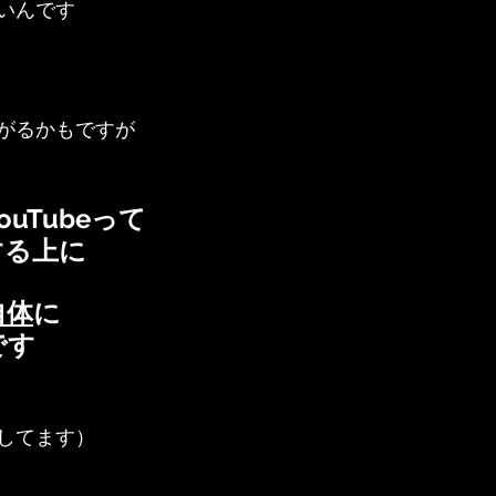
いんです
がるかもですが
uTubeって
する上に
自体
に
です
明してます）