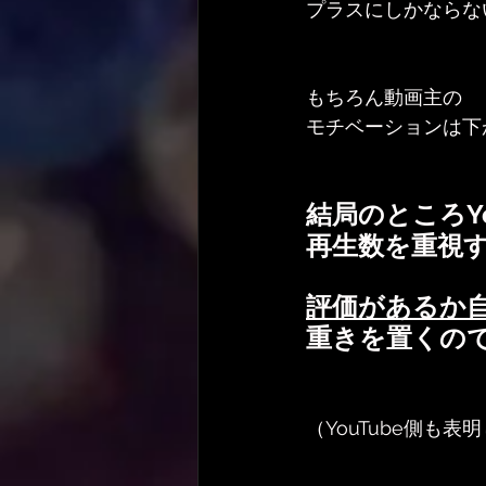
プラスにしかならな
もちろん動画主の
モチベーションは下
結局のところYo
再生数を重視
評価があるか
重きを置くの
（YouTube側も表