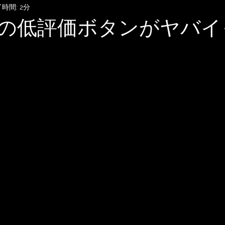
時間: 2分
SubmitHub
DTMレッスン
音楽知識・音楽関連記事
ubeの低評価ボタンがヤバ
記録
音楽映画、MV考察
音楽系詐欺、体験談
自宅
雑談
無料BGM
趣味・ファッション