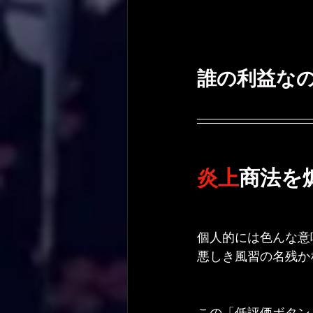
誰の利益な
炎上
商法を
個人的には色んな意
悪しき風習の名残か
この「低評価ボタン