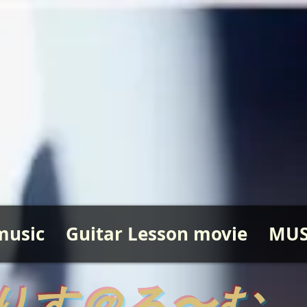
music
Guitar Lesson movie
MUS