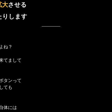
拡大
させる
たりします
よね？
来てまして
ボタンって
しても
自体には