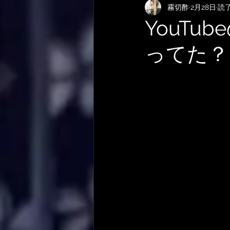
霧切酢
2月28日
読了
KEMPERおすすめRig・使い方
YouT
ってた？
サメ映画
やってみた・活動
作曲技法
作詞について