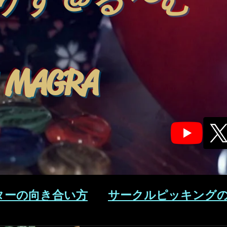
りす＠る〜む
 MAGRA
ターの向き合い方
サークルピッキング