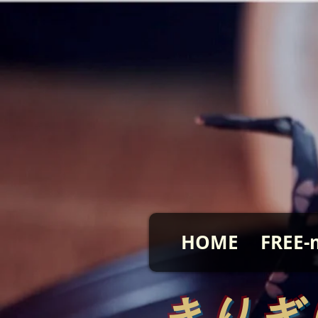
HOME
FREE-
​