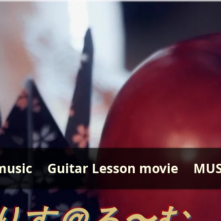
music
Guitar Lesson movie
MUS