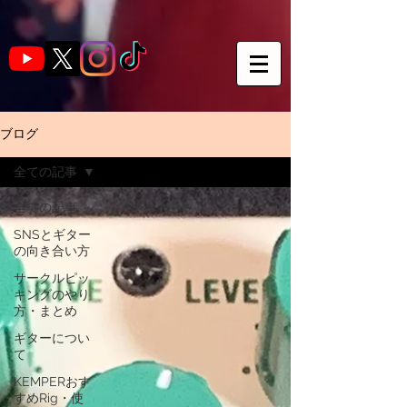
ブログ
全ての記事
全ての記事
SNSとギター
の向き合い方
サークルピッ
キングのやり
方・まとめ
ギターについ
て
KEMPERおす
すめRig・使