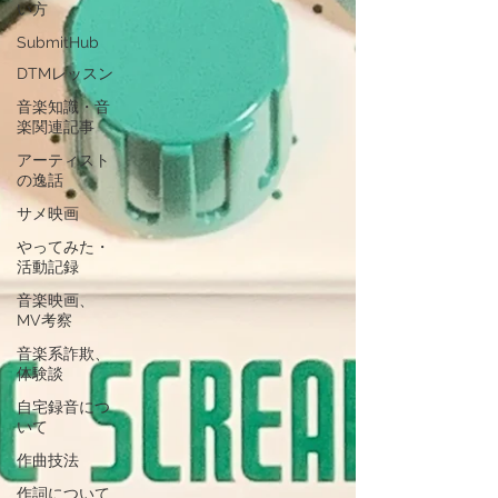
い方
SubmitHub
DTMレッスン
音楽知識・音
楽関連記事
アーティスト
の逸話
サメ映画
やってみた・
活動記録
音楽映画、
MV考察
音楽系詐欺、
体験談
自宅録音につ
いて
作曲技法
作詞について