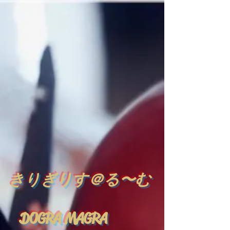
​
きりぎりす＠る〜む
DOGRA MAGRA