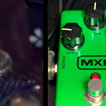
ギターについて
K
音楽知識・音楽関連
やってみた・活動記
自宅録音について
趣味・ファッション