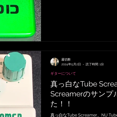
霧切酢
2024年5月2日
読了時間: 1分
ギターについて
真っ白なTube Screa
Screamerのサ
た！！
真っ白なTube Screamer、NU Tu