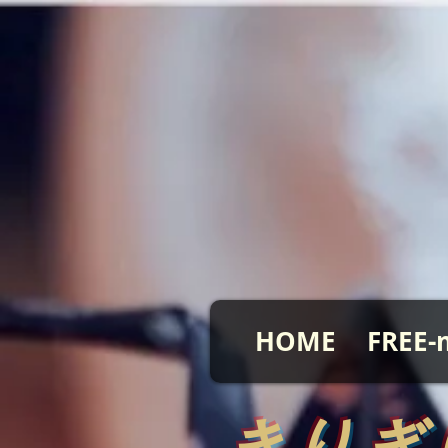
HOME
FREE-
​