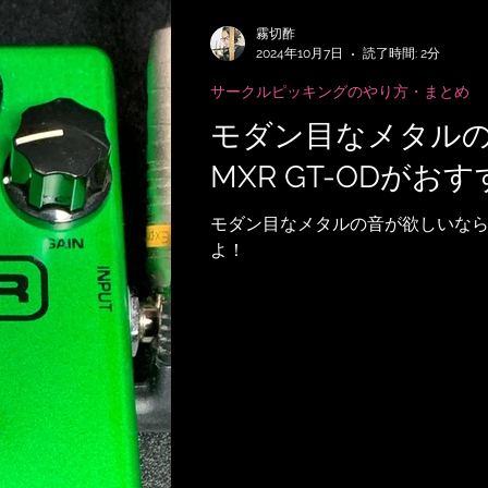
EMPERおすすめRig・使い方
SubmitH
霧切酢
2024年10月7日
読了時間: 2分
サークルピッキングのやり方・まとめ
記事
アーティストの逸話
サメ映画
モダン目なメタル
MXR GT-ODがお
録
音楽映画、MV考察
音楽系詐欺、体
モダン目なメタルの音が欲しいならM
よ！
作曲技法
作詞について
雑談
無料