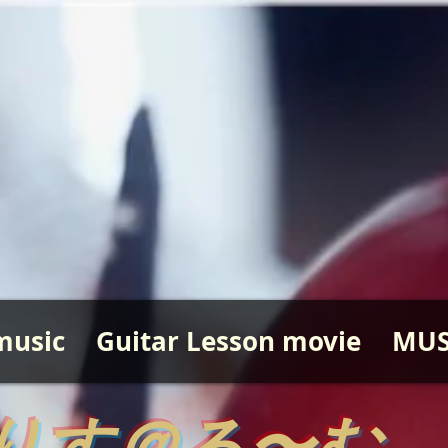
music
Guitar Lesson movie
MUS