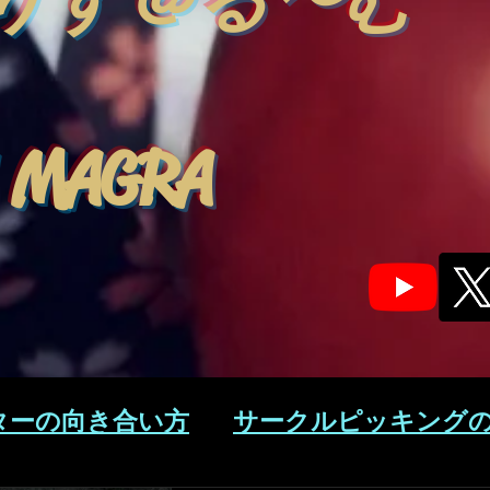
りす＠る〜む
 MAGRA
ターの向き合い方
サークルピッキング