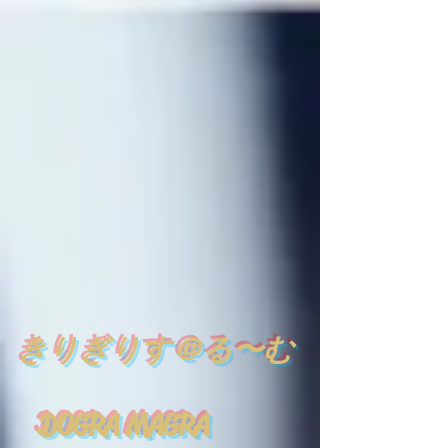
​
きりぎりす＠る〜む
DOGRA MAGRA