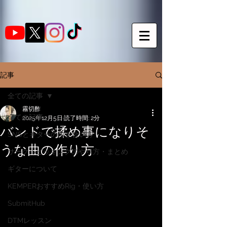
記事
全ての記事
霧切酢
全ての記事
2025年12月5日
読了時間: 2分
バンドで揉め事になりそ
SNSとギターの向き合い方
うな曲の作り方
サークルピッキングのやり方・まとめ
ギターについて
KEMPERおすすめRig・使い方
SubmitHub
DTMレッスン