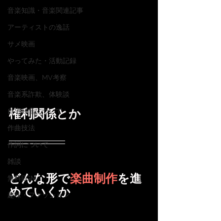
音楽知識・音楽関連記事
アーティストの逸話
サメ映画
やってみた・活動記録
音楽映画、MV考察
音楽系詐欺、体験談
権利関係とか
自宅録音について
作曲技法
作詞について
雑談
どんな形で
楽曲制作
を進
無料BGM
めていくか
趣味・ファッション