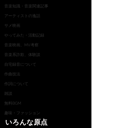
音楽知識・音楽関連記事
アーティストの逸話
サメ映画
やってみた・活動記録
音楽映画、MV考察
音楽系詐欺、体験談
自宅録音について
作曲技法
作詞について
雑談
無料BGM
趣味・ファッション
いろんな原点