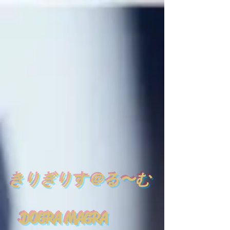
​
きりぎりす＠る〜む
DOGRA MAGRA