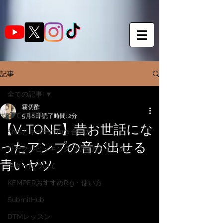
記事
全ての記事
霧切酢
全ての記事
5月8日
読了時間: 2分
【V-TONE】昔お世話にな
SNSとギターの向き合い方
ったアンプの音が出せる
サークルピッキングのやり方・まとめ
青いヤツ
ギターについて
KEMPERおすすめRig・使い方
SubmitHub
DTMレッスン