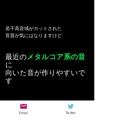
若干高音域がカットされた
音質が気にはなりますけど
最近の
メタルコア系の音
に
向いた音が作りやすいで
す
特にOverDriveと組み合わせると
更にその方面で強くなる印象
Email
Twitter
やはりあくまで歪みペダルの範疇なの