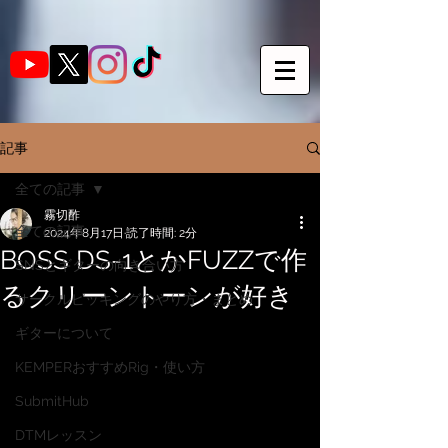
記事
全ての記事
霧切酢
全ての記事
2024年8月17日
読了時間: 2分
BOSS DS-1とかFUZZで作
SNSとギターの向き合い方
るクリーントーンが好き
サークルピッキングのやり方・まとめ
ギターについて
KEMPERおすすめRig・使い方
SubmitHub
DTMレッスン