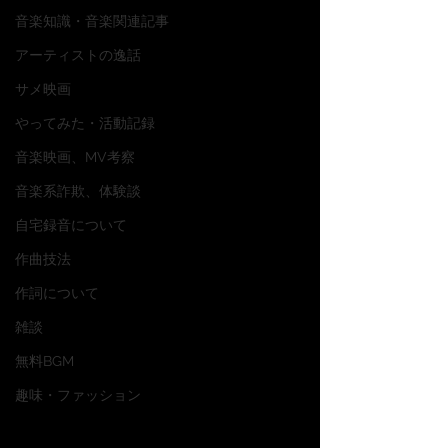
音楽知識・音楽関連記事
アーティストの逸話
サメ映画
やってみた・活動記録
音楽映画、MV考察
音楽系詐欺、体験談
自宅録音について
作曲技法
作詞について
雑談
無料BGM
趣味・ファッション