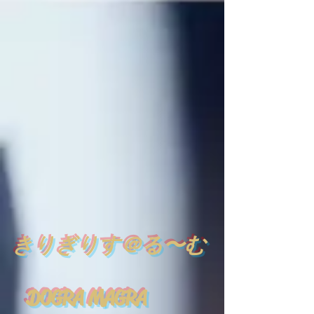
​
きりぎりす＠る〜む
DOGRA MAGRA