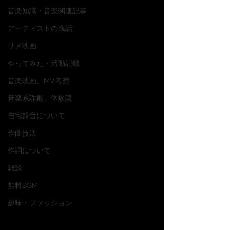
音楽知識・音楽関連記事
アーティストの逸話
サメ映画
やってみた・活動記録
音楽映画、MV考察
音楽系詐欺、体験談
自宅録音について
作曲技法
作詞について
雑談
無料BGM
趣味・ファッション