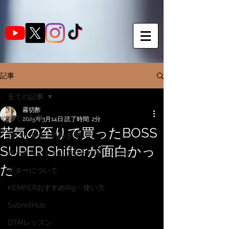
記事
全ての記事
霧切酢
全ての記事
2025年3月14日
読了時間: 2分
若気の至りで買ったBOSS
SNSとギターの向き合い方
SUPER Shifterが面白かっ
サークルピッキングのやり方・まとめ
た
ギターについて
KEMPERおすすめRig・使い方
SubmitHub
DTMレッスン