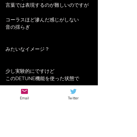
言葉では表現するのが難しいのですが
コーラスほど滲んだ感じがしない
音の揺らぎ
みたいなイメージ？
少し実験的にですけど
このDETUNE機能を使った状態で
THRの
コーラス
と
Hall 
Email
Twitter
Reverb
を
同時にかけてみると
何とも美しい音に仕上がりました！