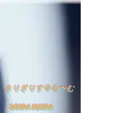
​
きりぎりす＠る〜む
DOGRA MAGRA