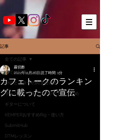
記事
全ての記事
霧切酢
全ての記事
2022年11月26日
読了時間: 1分
カフェトークのランキン
SNSとギターの向き合い方
グに載ったので宣伝
サークルピッキングのやり方・まとめ
ギターについて
KEMPERおすすめRig・使い方
SubmitHub
DTMレッスン