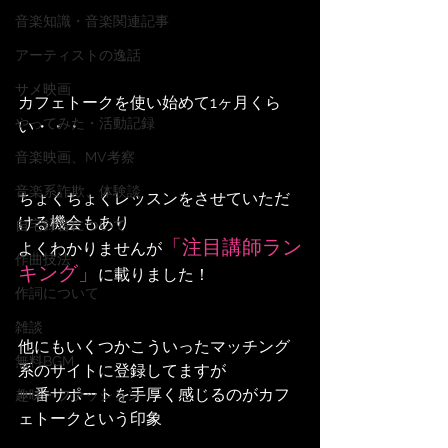
音楽知識・音楽関連記事
アーティストの逸話
サメ映画
カフェトークを使い始めて1ヶ月くら
やってみた・活動記録
い・・・
音楽映画、MV考察
音楽系詐欺、体験談
ちょくちょくレッスンをさせていただ
ける機会もあり
自宅録音について
「注目講師ラン
よくわかりませんが
作曲技法
キング」
に載りました！
作詞について
雑談
他にもいくつかこういったマッチング
無料BGM
系のサイトに登録してますが
一番サポートを手厚く感じるのがカフ
趣味・ファッション
ェトークという印象