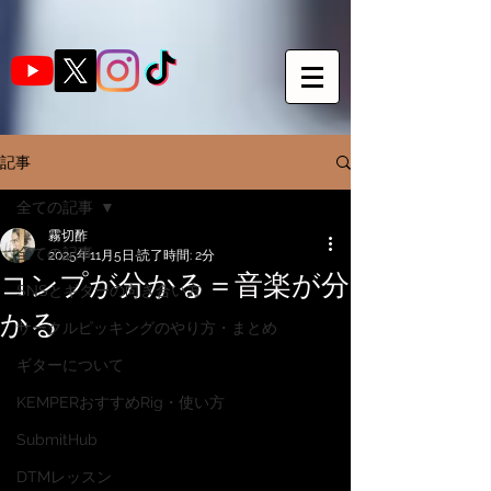
記事
全ての記事
霧切酢
全ての記事
2025年11月5日
読了時間: 2分
コンプが分かる＝音楽が分
SNSとギターの向き合い方
かる
サークルピッキングのやり方・まとめ
ギターについて
KEMPERおすすめRig・使い方
SubmitHub
DTMレッスン