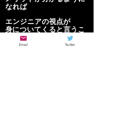
なれば
エンジニアの視点が
身についてくると言うこ
と
Email
Twitter
（この逆も然り）
案外現代の音楽って
音を押しつぶして
力を濃縮するイメー
ジ