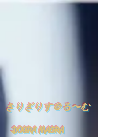
​
きりぎりす＠る〜む
DOGRA MAGRA