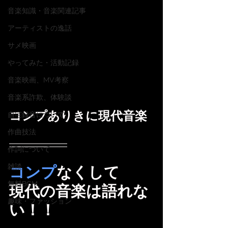
音楽知識・音楽関連記事
アーティストの逸話
サメ映画
やってみた・活動記録
音楽映画、MV考察
音楽系詐欺、体験談
コンプありきに現代音楽
自宅録音について
作曲技法
作詞について
雑談
コンプ
なくして
無料BGM
現代の音楽は語れな
趣味・ファッション
い！！