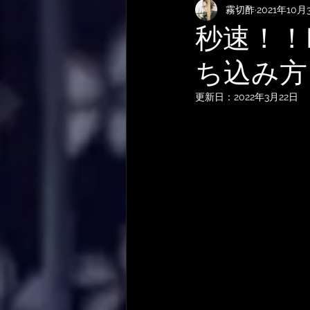
霧切酢
2021年10月
KEMPERおすすめRig・使い方
秒速！！
ち込み方
サメ映画
やってみた・活動
更新日：
2022年3月22日
作曲技法
作詞について