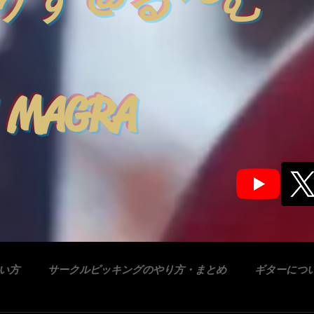
りす＠る〜む
 MAGRA
合い方
サークルピッキングのやり方・まとめ
ギターにつ