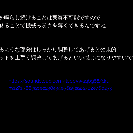
を鳴らし続けることは実質不可能ですので
せることで機械っぽさを薄くできるんですね
るような部分はしっかり調整してあげると効果的！
ットを上手く調整してあげるといい感じになりやすいで
https://soundcloud.com/l0do5waqbg88/dru
ms2?si=669adec238434e56a5ea2a702e76b253