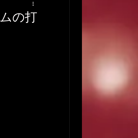
アーティストの逸話
ラムの打
録音について