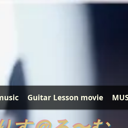
music
Guitar Lesson movie
MUS