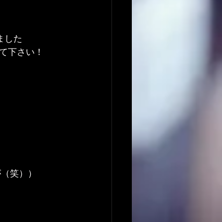
ました
て下さい！
が（笑））