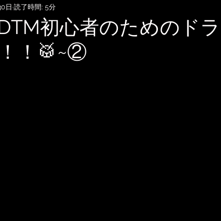
30日
読了時間: 5分
SubmitHub
DTMレッスン
音楽知識・音楽関連記事
DTM初心者のためのド
！！🥁~②
記録
音楽映画、MV考察
音楽系詐欺、体験談
自宅
雑談
無料BGM
趣味・ファッション