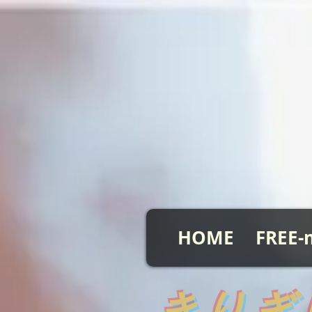
HOME
FREE-
​