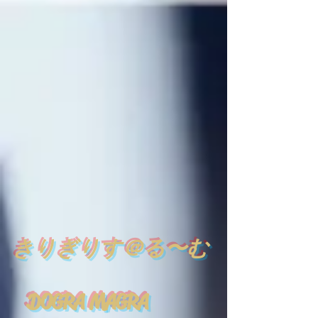
​
きりぎりす＠る〜む
DOGRA MAGRA