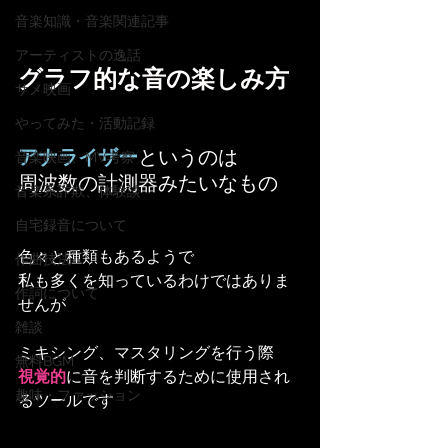
音楽知識・音楽関連記事
アーティストの逸話
グラフ的な音の楽しみ方
サメ映画
やってみた・活動記録
アナライザー
というのは
音楽映画、MV考察
周波数の計測器みたいなもの
音楽系詐欺、体験談
自宅録音について
色々と種類もあるようで
作曲技法
私も多くを知っているわけではありま
作詞について
せんが
雑談
ミキシング、マスタリングを行う際
無料BGM
視覚的
に音を判断するために使用され
趣味・ファッション
るツールです