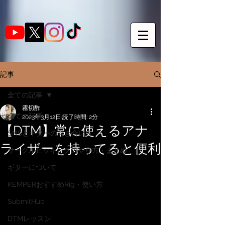
記事
全ての記事
霧切酢
全ての記事
2023年3月12日
読了時間: 2分
【DTM】常に使えるアナ
SNSとギターの向き合い方
ライザーを持ってると便利
サークルピッキングのやり方・まとめ
ギターについて
KEMPERおすすめRig・使い方
SubmitHub
DTMレッスン