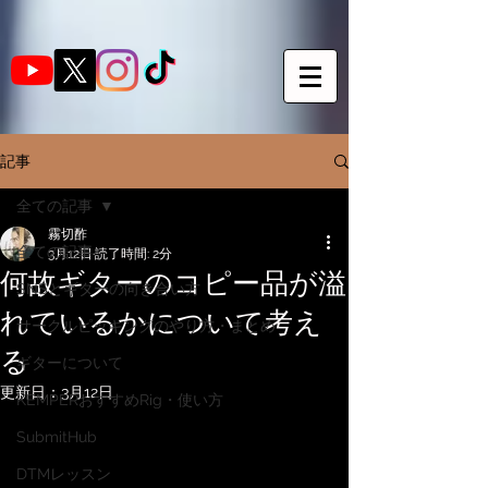
記事
全ての記事
霧切酢
全ての記事
3月12日
読了時間: 2分
何故ギターのコピー品が溢
SNSとギターの向き合い方
れているかについて考え
サークルピッキングのやり方・まとめ
る
ギターについて
更新日：
3月12日
KEMPERおすすめRig・使い方
SubmitHub
DTMレッスン