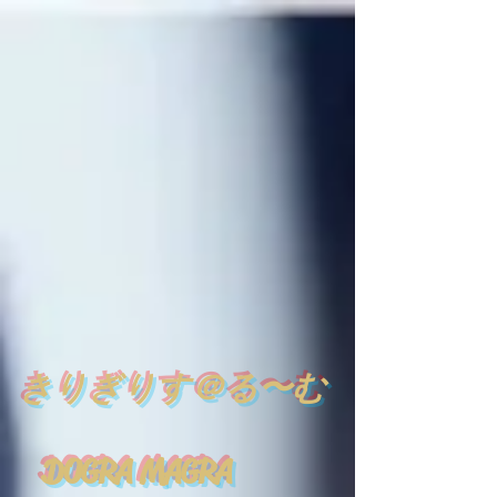
​
きりぎりす＠る〜む
DOGRA MAGRA