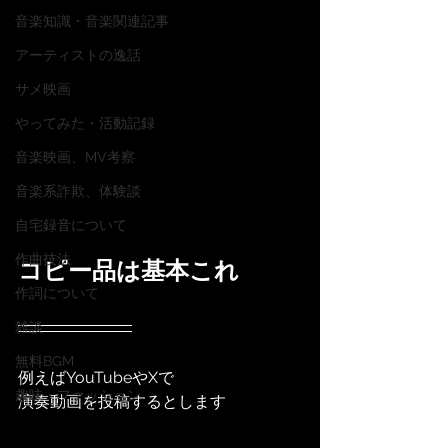
音楽知識・音楽関連記事
アーティストの逸話
サメ映画
やってみた・活動記録
音楽映画、MV考察
音楽系詐欺、体験談
自宅録音について
作曲技法
コピー品は基本これ
作詞について
雑談
無料BGM
例えばYouTubeやXで
趣味・ファッション
演奏動画を投稿するとします