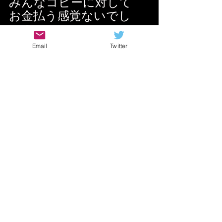
みんなコピーに対して
お金払う感覚ないでし
ょ？
Email
Twitter
ぶっちゃ「弾いてみた動画」とかも
大半は本来なら・・・
という話ですし
カバー演奏
が法的に認められた
YouTubeやライブハウスとかも
ちゃんとJASRAC通して
お金が流れているからOK