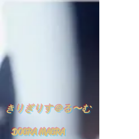
​
きりぎりす＠る〜む
DOGRA MAGRA