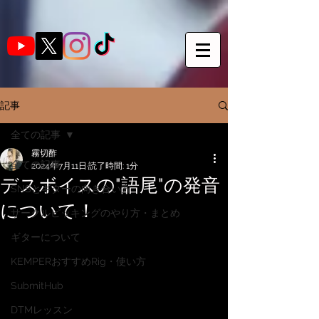
記事
全ての記事
霧切酢
全ての記事
2024年7月11日
読了時間: 1分
デスボイスの"語尾"の発音
SNSとギターの向き合い方
について！
サークルピッキングのやり方・まとめ
ギターについて
KEMPERおすすめRig・使い方
SubmitHub
DTMレッスン