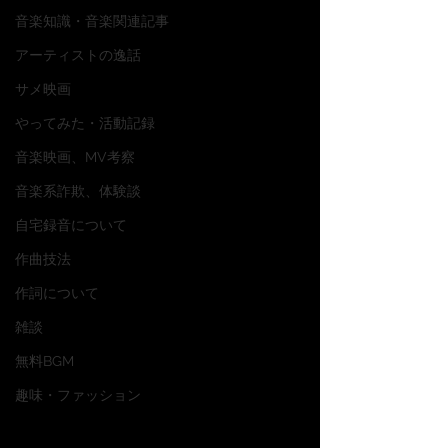
音楽知識・音楽関連記事
アーティストの逸話
サメ映画
やってみた・活動記録
音楽映画、MV考察
音楽系詐欺、体験談
自宅録音について
作曲技法
作詞について
雑談
無料BGM
趣味・ファッション