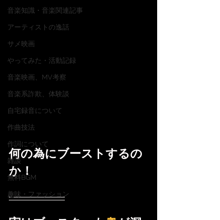
音楽知識・音楽関連記事
アーティストの逸話
サメ映画
やってみた・活動記録
音楽映画、MV考察
音楽系詐欺、体験談
自宅録音について
作曲技法
作詞について
何の為にブーストするの
雑談
か！
無料BGM
趣味・ファッション