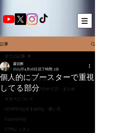
記事
全ての記事
霧切酢
全ての記事
2025年4月26日
読了時間: 2分
個人的にブースターで重視
SNSとギターの向き合い方
してる部分
サークルピッキングのやり方・まとめ
ギターについて
KEMPERおすすめRig・使い方
SubmitHub
DTMレッスン