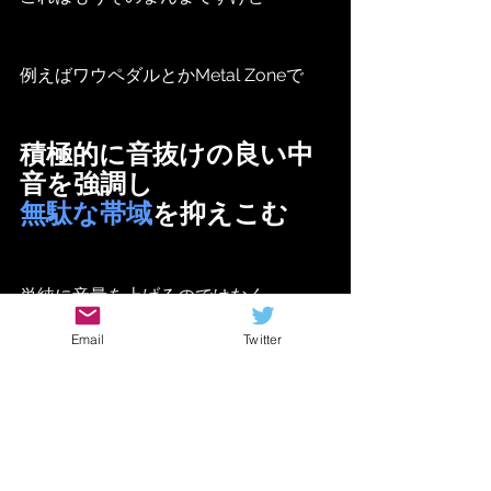
例えばワウペダルとかMetal Zoneで
積極的に音抜けの良い中
音を強調し
無駄な帯域
を抑えこむ
単純に音量を上げるのではなく
全体のバランス
を崩さない目的もあり
Email
Twitter
ます
実は
MXR dyna comp
も
これに近い特性を持ってまして