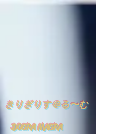
​
きりぎりす＠る〜む
DOGRA MAGRA