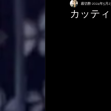
霧切酢
2024年5月2
KEMPERおすすめRig・使い方
カッティ
サメ映画
やってみた・活動
作曲技法
作詞について