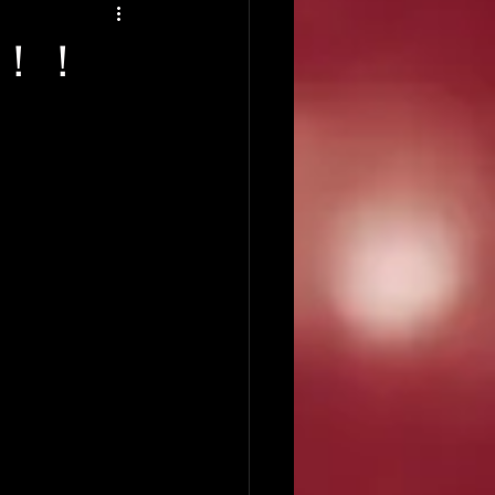
アーティストの逸話
！！
録音について