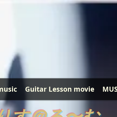
music
Guitar Lesson movie
MUS