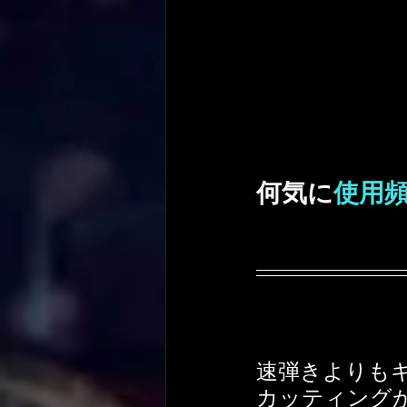
何気に
使用
速弾きよりも
カッティング