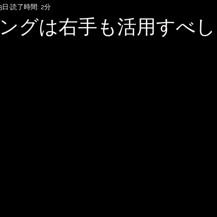
3日
読了時間: 2分
SubmitHub
DTMレッスン
音楽知識・音楽関連記事
ングは右手も活用すべし
記録
音楽映画、MV考察
音楽系詐欺、体験談
自宅
雑談
無料BGM
趣味・ファッション