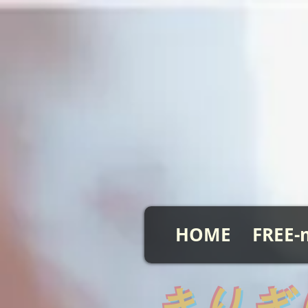
HOME
FREE-
​