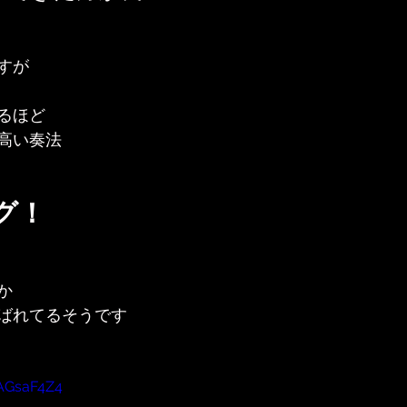
すが
るほど
高い奏法
グ！
か
ばれてるそうです
GAGsaF4Z4