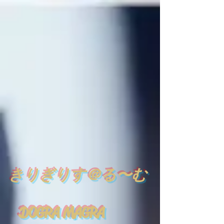
​
きりぎりす＠る〜む
DOGRA MAGRA