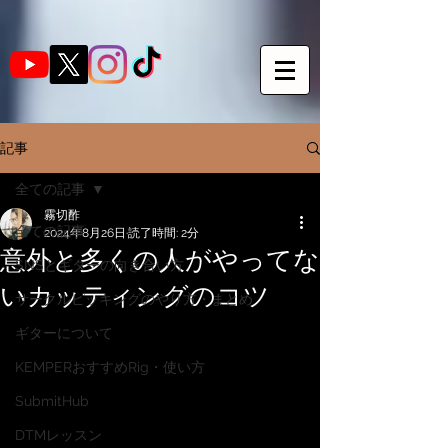
記事
全ての記事
霧切酢
全ての記事
2024年8月26日
読了時間: 2分
意外と多くの人がやってな
SNSとギターの向き合い方
いカッティングのコツ
サークルピッキングのやり方・まとめ
ギターについて
KEMPERおすすめRig・使い方
SubmitHub
DTMレッスン