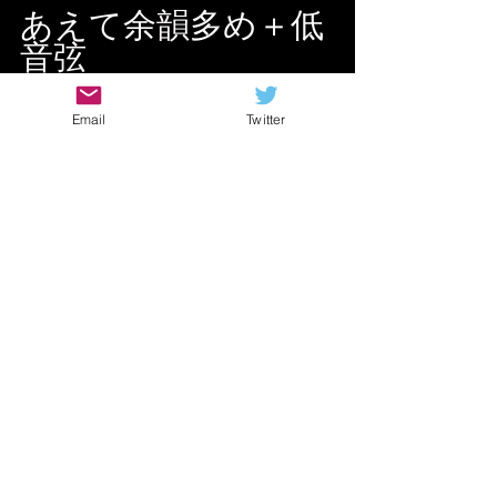
あえて余韻多め＋低
音弦
Email
Twitter
この組み合わせを使って
荒々しい音にする時もありますが
それ以外は
右手のミュート
は
かなり大切！！
この右手ミュートしながら
16beat 32beatの演奏するのって
結構難しい
ですよ！
だからあえてやってない人も
いるかもですが・・・