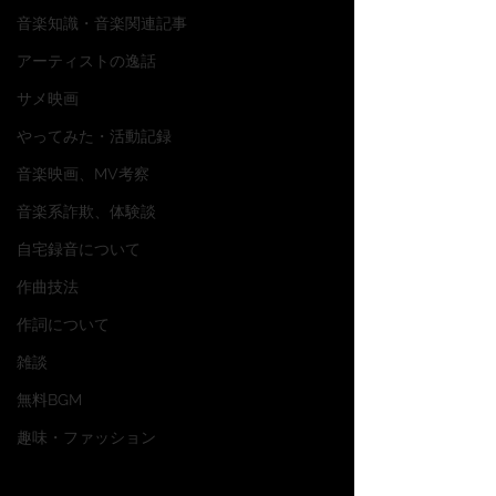
音楽知識・音楽関連記事
アーティストの逸話
サメ映画
やってみた・活動記録
音楽映画、MV考察
音楽系詐欺、体験談
自宅録音について
作曲技法
作詞について
雑談
無料BGM
趣味・ファッション