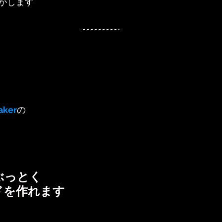
がします
aker
の
ぶっとく
ドを作れます