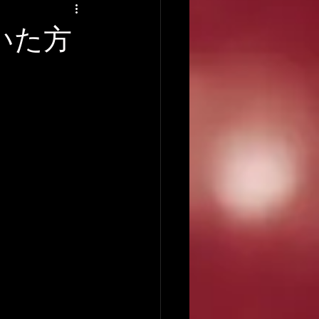
アーティストの逸話
いた方
録音について