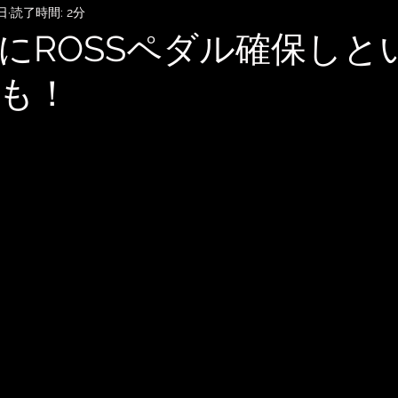
日
読了時間: 2分
SubmitHub
DTMレッスン
音楽知識・音楽関連記事
にROSSペダル確保しと
も！
記録
音楽映画、MV考察
音楽系詐欺、体験談
自宅
雑談
無料BGM
趣味・ファッション