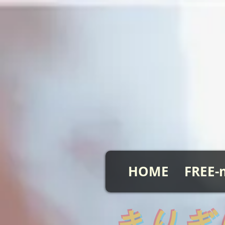
HOME
FREE-
​