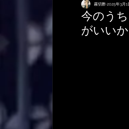
霧切酢
2025年3月1
KEMPERおすすめRig・使い方
今のうち
がいいか
サメ映画
やってみた・活動
作曲技法
作詞について