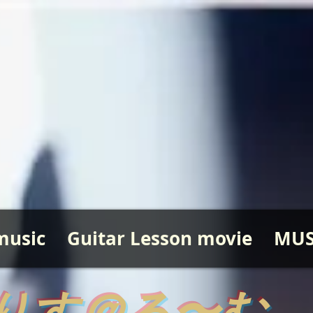
music
Guitar Lesson movie
MUS