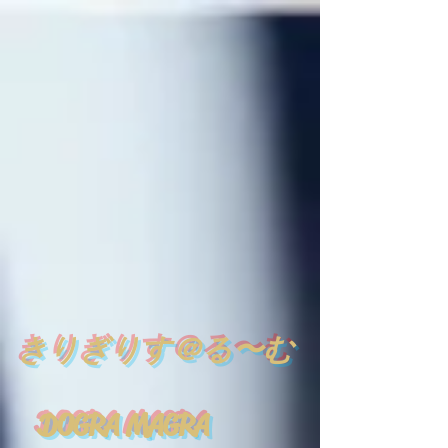
​
きりぎりす＠る〜む
DOGRA MAGRA