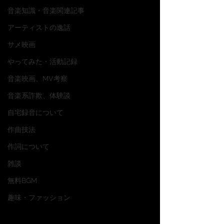
音楽知識・音楽関連記事
アーティストの逸話
サメ映画
やってみた・活動記録
音楽映画、MV考察
音楽系詐欺、体験談
自宅録音について
作曲技法
作詞について
雑談
無料BGM
趣味・ファッション