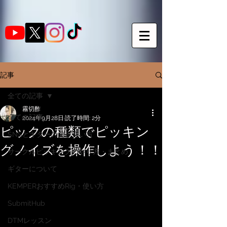
記事
全ての記事
霧切酢
全ての記事
2024年9月28日
読了時間: 2分
ピックの種類でピッキン
SNSとギターの向き合い方
グノイズを操作しよう！！
サークルピッキングのやり方・まとめ
ギターについて
KEMPERおすすめRig・使い方
SubmitHub
DTMレッスン