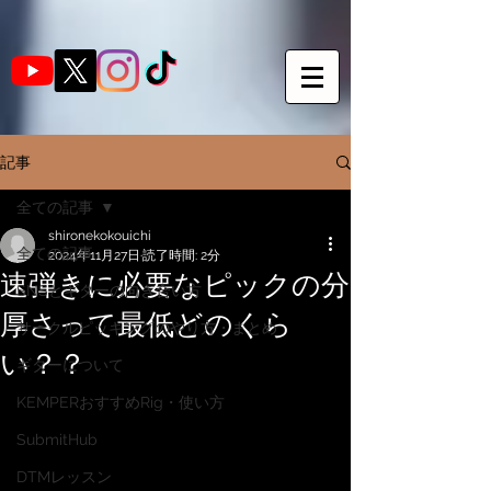
記事
全ての記事
shironekokouichi
全ての記事
2024年11月27日
読了時間: 2分
速弾きに必要なピックの分
SNSとギターの向き合い方
厚さって最低どのくら
サークルピッキングのやり方・まとめ
い？？
ギターについて
KEMPERおすすめRig・使い方
SubmitHub
DTMレッスン