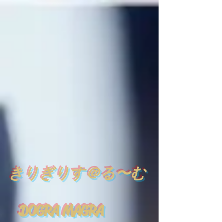
​
きりぎりす＠る〜む
DOGRA MAGRA