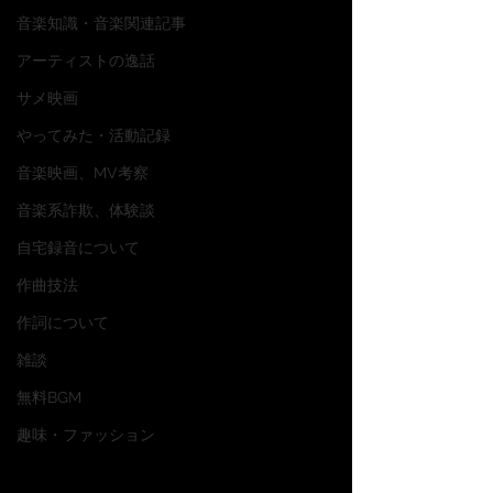
音楽知識・音楽関連記事
アーティストの逸話
サメ映画
やってみた・活動記録
音楽映画、MV考察
音楽系詐欺、体験談
自宅録音について
作曲技法
作詞について
雑談
無料BGM
趣味・ファッション