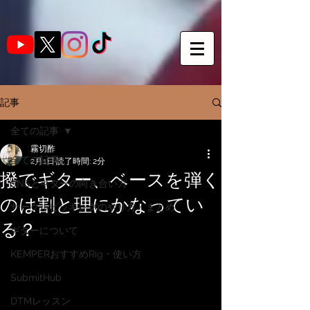
記事
全ての記事
霧切酢
全ての記事
2月1日
読了時間: 2分
撥でギター、ベースを弾く
SNSとギターの向き合い方
のは割と理にかなってい
サークルピッキングのやり方・まとめ
る？
ギターについて
KEMPERおすすめRig・使い方
SubmitHub
DTMレッスン