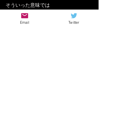
そういった意味では
ベースの方が向いてるかもですね
Email
Twitter
フレーズというよりも
部分的にこの音質を狙うなら
使ってみても面白いかも
尤も今後の演奏の発展で
この認識も変わってくるかもですけ
ど！
機会があれば撥ピックも
買ってみてもいいかもですね〜
ベース スラップ
スラップとは
ベース 三味線
ギター スラップ
撥