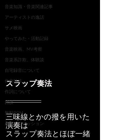
音楽知識・音楽関連記事
アーティストの逸話
サメ映画
やってみた・活動記録
音楽映画、MV考察
音楽系詐欺、体験談
自宅録音について
作曲技法
スラップ奏法
作詞について
雑談
無料BGM
三味線とかの撥を用いた
演奏は
趣味・ファッション
スラップ奏法とほぼ一緒