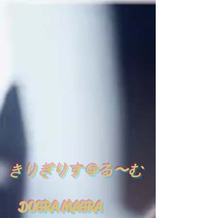
​
きりぎりす＠る〜む
DOGRA MAGRA