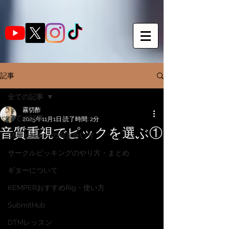
記事
全ての記事
霧切酢
全ての記事
2025年11月1日
読了時間: 2分
音質重視でピックを選ぶ①
SNSとギターの向き合い方
サークルピッキングのやり方・まとめ
ギターについて
KEMPERおすすめRig・使い方
SubmitHub
DTMレッスン