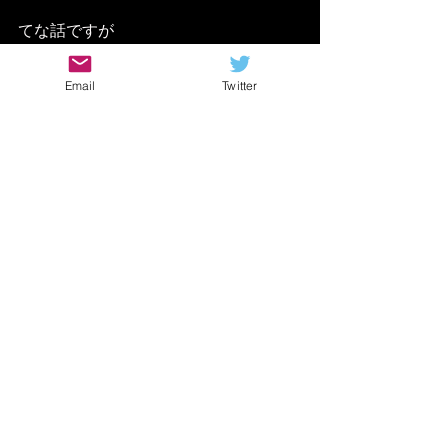
てな話ですが
Email
Twitter
今のところコレが音質面
で
最強
かなと思ってます