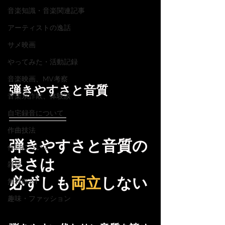
音楽知識・音楽関連記事
アーティストの逸話
サメ映画
やってみた・活動記録
音楽映画、MV考察
弾きやすさと音質
音楽系詐欺、体験談
自宅録音について
作曲技法
弾きやすさと音質の
作詞について
良さは
雑談
必ずしも
両立
しない
無料BGM
趣味・ファッション