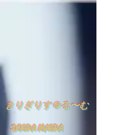
​
きりぎりす＠る〜む
DOGRA MAGRA