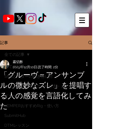
記事
全ての記事
霧切酢
全ての記事
2025年12月10日
読了時間: 2分
「グルーヴ＝アンサンブ
SNSとギターの向き合い方
ルの微妙なズレ」を提唱す
サークルピッキングのやり方・まとめ
る人の感覚を言語化してみ
ギターについて
た
KEMPERおすすめRig・使い方
SubmitHub
DTMレッスン