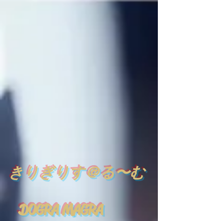
​
きりぎりす＠る〜む
DOGRA MAGRA