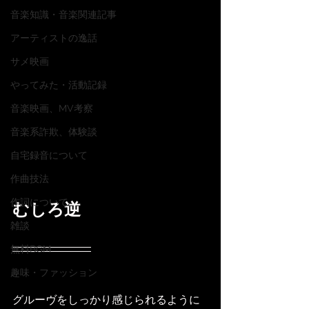
音楽知識・音楽関連記事
アーティストの逸話
サメ映画
やってみた・活動記録
音楽映画、MV考察
音楽系詐欺、体験談
自宅録音について
作曲技法
作詞について
むしろ逆
雑談
無料BGM
趣味・ファッション
グルーヴをしっかり感じられるように