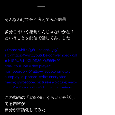
そんなわけで色々考えてみた結果
多分こういう感覚なんじゃないかな？
ということを配信で話してみました
<iframe width="560" height="315" 
src="https://www.youtube.com/embed/XdI
1el5iSRU?si=0GLDR861YxE66iVP" 
title="YouTube video player" 
frameborder="0" allow="accelerometer; 
autoplay; clipboard-write; encrypted-
media; gyroscope; picture-in-picture; web-
share" referrerpolicy="strict-origin-when-
cross-origin" allowfullscreen></iframe>
この動画の「1:38:08」くらいから話し
てる内容が
自分が言語化してみた