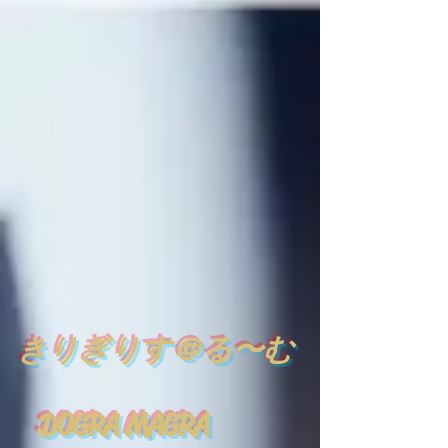
​
きりぎりす＠る〜む
DOGRA MAGRA