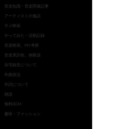
音楽知識・音楽関連記事
アーティストの逸話
サメ映画
やってみた・活動記録
音楽映画、MV考察
音楽系詐欺、体験談
自宅録音について
作曲技法
作詞について
雑談
無料BGM
趣味・ファッション