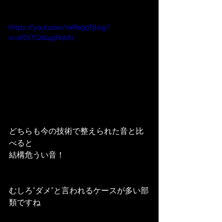
https://youtu.be/nxRe99Tjlwg?
si=efOiTGAli49Fb0f2
どちらも今の技術で整えられた音と比
べると
結構危うい音！
むしろ”ダメ”と言われるケースが多い部
類ですね