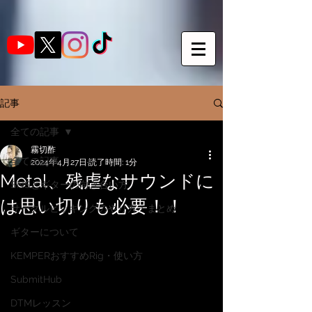
記事
全ての記事
霧切酢
全ての記事
2024年4月27日
読了時間: 1分
Metal、残虐なサウンドに
SNSとギターの向き合い方
は思い切りも必要！！
サークルピッキングのやり方・まとめ
ギターについて
KEMPERおすすめRig・使い方
SubmitHub
DTMレッスン