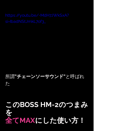
https://youtu.be/-MdH7JWkSxA?
si=IbadNStJmkL7of3_
所謂
”チェーンソーサウンド”
と呼ばれ
た
このBOSS HM-2のつまみ
を
全てMAX
にした使い方！