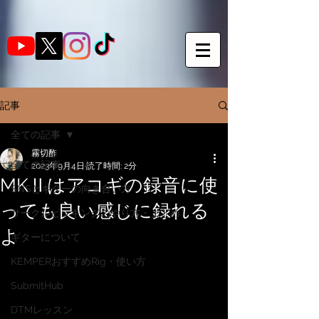
記事
全ての記事
霧切酢
全ての記事
2023年9月4日
読了時間: 2分
MKⅡはアコギの録音に使
SNSとギターの向き合い方
っても良い感じに録れる
サークルピッキングのやり方・まとめ
よ
ギターについて
KEMPERおすすめRig・使い方
SubmitHub
DTMレッスン