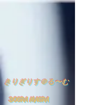
​
きりぎりす＠る〜む
DOGRA MAGRA