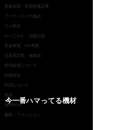
音楽知識・音楽関連記事
アーティストの逸話
サメ映画
やってみた・活動記録
音楽映画、MV考察
音楽系詐欺、体験談
自宅録音について
作曲技法
作詞について
雑談
今一番ハマってる機材
無料BGM
趣味・ファッション