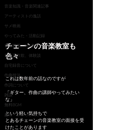
音楽知識・音楽関連記事
アーティストの逸話
サメ映画
やってみた・活動記録
チェーンの音楽教室も
音楽映画、MV考察
色々
音楽系詐欺、体験談
自宅録音について
作曲技法
これは数年前の話なのですが
作詞について
「ギター、作曲の講師やってみたい
雑談
な」
無料BGM
という軽い気持ちで
趣味・ファッション
とあるチェーンの音楽教室の面接を受
けたことがあります