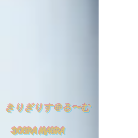
​
きりぎりす＠る〜む
DOGRA MAGRA