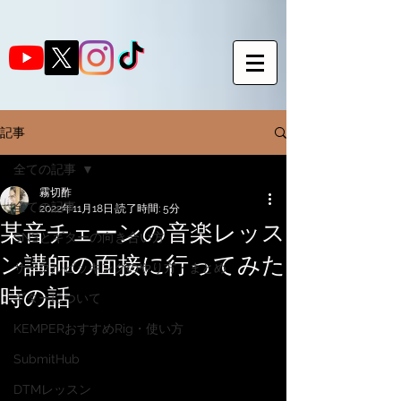
記事
全ての記事
霧切酢
全ての記事
2022年11月18日
読了時間: 5分
某音チェーンの音楽レッス
SNSとギターの向き合い方
ン講師の面接に行ってみた
サークルピッキングのやり方・まとめ
時の話
ギターについて
KEMPERおすすめRig・使い方
SubmitHub
DTMレッスン