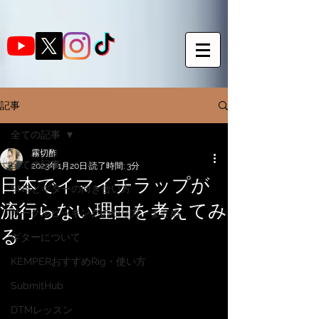
記事
全ての記事
霧切酢
全ての記事
2023年1月20日
読了時間: 3分
日本でイマイチラップが
SNSとギターの向き合い方
流行らない理由を考えてみ
サークルピッキングのやり方・まとめ
る
ギターについて
KEMPERおすすめRig・使い方
SubmitHub
DTMレッスン