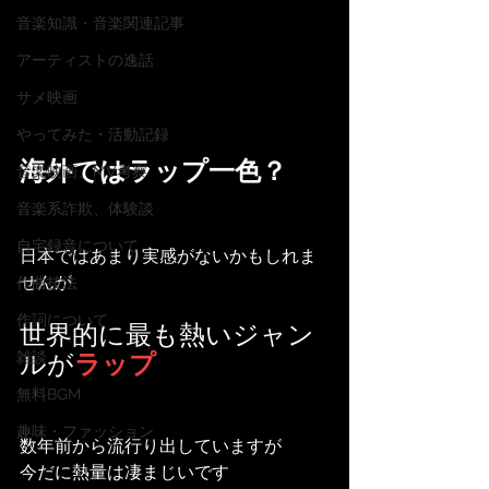
音楽知識・音楽関連記事
アーティストの逸話
サメ映画
やってみた・活動記録
海外ではラップ一色？
音楽映画、MV考察
音楽系詐欺、体験談
自宅録音について
日本ではあまり実感がないかもしれま
せんが
作曲技法
作詞について
世界的に最も熱いジャン
ルが
ラップ
雑談
無料BGM
趣味・ファッション
数年前から流行り出していますが
今だに熱量は凄まじいです