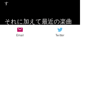
す
それに加えて最近の楽曲
は
早口系のフレーズ
が流行
Email
Twitter
っています
これらの特徴って
ラップの特徴とほぼ一緒で
グルーヴを楽しむ要素以外が
最近の邦楽には大体入っているとも言
えます