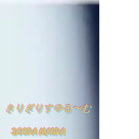
​
きりぎりす＠る〜む
DOGRA MAGRA