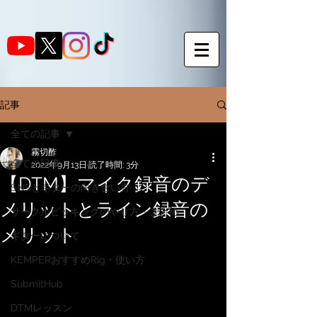
記事
全ての記事
霧切酢
全ての記事
2022年9月13日
読了時間: 3分
【DTM】マイク録音のデ
SNSとギターの向き合い方
メリットとライン録音の
サークルピッキングのやり方・まとめ
メリット
ギターについて
KEMPERおすすめRig・使い方
SubmitHub
DTMレッスン