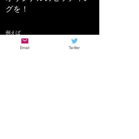
グを！
例えば
ヘッドとキャビが一体化している
コン
Email
Twitter
ボアンプ
！
通常ならコンボアンプそのままを
録音する必要がありますが
デジタルアンプ、プラグインの
アンプなら
ヘッドだけコンボアンプ
キャビをスタックアンプなど自