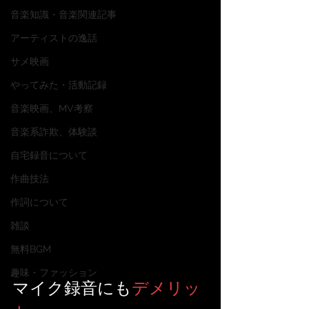
音楽知識・音楽関連記事
アーティストの逸話
サメ映画
やってみた・活動記録
音楽映画、MV考察
音楽系詐欺、体験談
自宅録音について
作曲技法
作詞について
雑談
無料BGM
趣味・ファッション
マイク録音にも
デメリッ