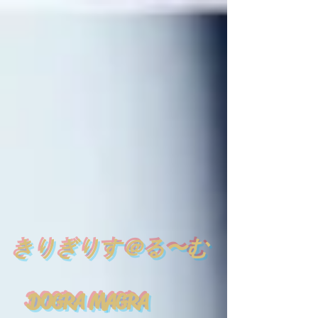
​
きりぎりす＠る〜む
DOGRA MAGRA