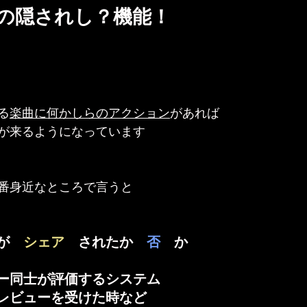
の隠されし？機能！
る
楽曲に何かしらのアクション
があれば
が来るようになっています
番身近なところで言うと
が　
シェア　
されたか　
否　
か
ー同士が評価するシステム
レビューを受けた時など