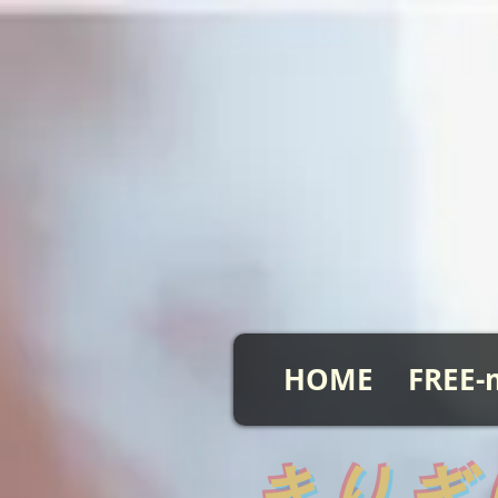
HOME
FREE-
​