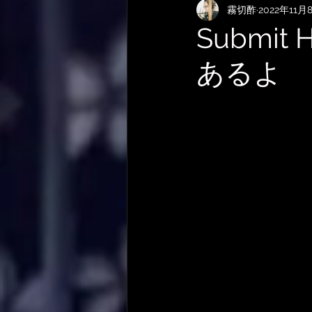
霧切酢
2022年11月
KEMPERおすすめRig・使い方
Submi
あるよ
サメ映画
やってみた・活動
作曲技法
作詞について