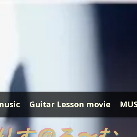
music
Guitar Lesson movie
MUS