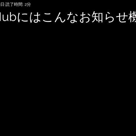
8日
読了時間: 2分
SubmitHub
DTMレッスン
音楽知識・音楽関連記事
t Hubにはこんなお知らせ
記録
音楽映画、MV考察
音楽系詐欺、体験談
自宅
雑談
無料BGM
趣味・ファッション