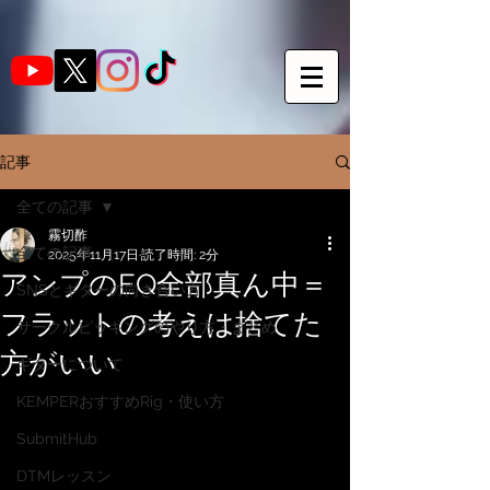
記事
全ての記事
霧切酢
全ての記事
2025年11月17日
読了時間: 2分
アンプのEQ全部真ん中＝
SNSとギターの向き合い方
フラットの考えは捨てた
サークルピッキングのやり方・まとめ
方がいい
ギターについて
KEMPERおすすめRig・使い方
SubmitHub
DTMレッスン