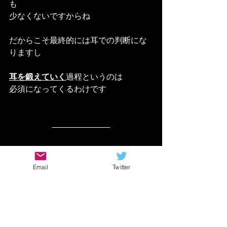
も
少なくないですからね
だからこそ最終的には耳での判断にな
りますし
耳を鍛えていく
過程というのは
必須になってくるわけです
じゃあどうすれば耳を鍛えられるの
か？
Email
Twitter
てな話になってくるわけですけど
一番確実なのは
いろんなギターやアンプを使ってみた