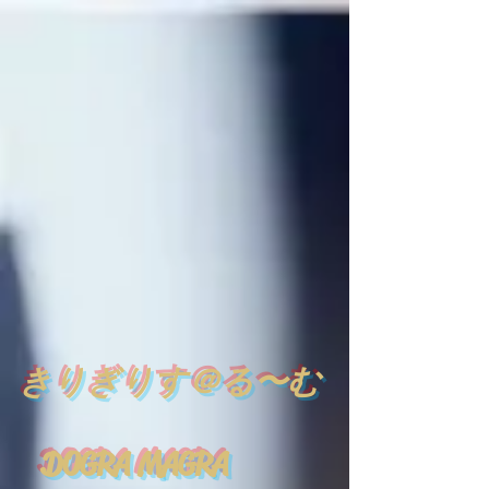
​
きりぎりす＠る〜む
DOGRA MAGRA