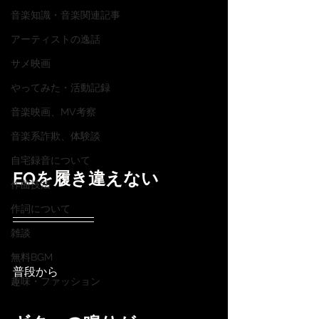
音楽知識・音楽関連記事
アーティストの逸話
サメ映画
やってみた・活動記録
音楽映画、MV考察
音楽系詐欺、体験談
自宅録音について
EQを履き違えない
作曲技法
作詞について
雑談
無料BGM
普段から
趣味・ファッション