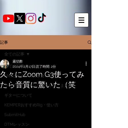
記事
全ての記事
霧切酢
全ての記事
2024年2月17日
読了時間: 2分
久々にZoom G3使ってみ
SNSとギターの向き合い方
たら音質に驚いた（笑
サークルピッキングのやり方・まとめ
ギターについて
KEMPERおすすめRig・使い方
SubmitHub
DTMレッスン