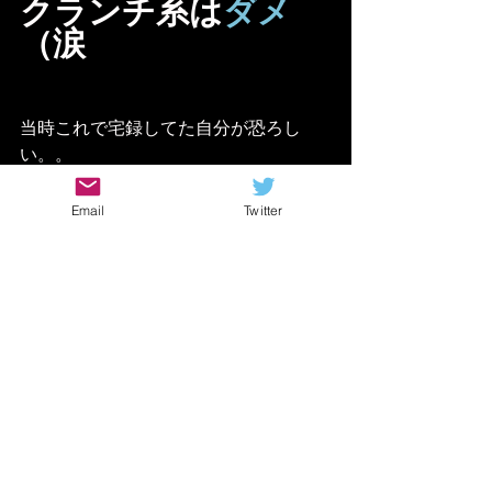
クランチ系は
ダメ
（涙
当時これで宅録してた自分が恐ろし
い。。
Email
Twitter
まあ、これもいい経験でしたけどね！
しかしながら動画の実験でもやってま
すが
歪みペダル
を併用するこ
とで
ライン臭さが割と
軽減
さ