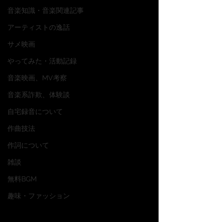
音楽知識・音楽関連記事
アーティストの逸話
サメ映画
やってみた・活動記録
音楽映画、MV考察
音楽系詐欺、体験談
自宅録音について
作曲技法
作詞について
雑談
無料BGM
趣味・ファッション