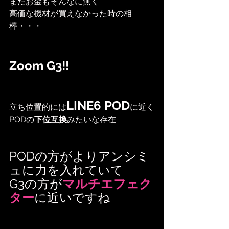
まだお金もそんなに無く
高価な機材が買えなかった時の相
棒・・・
Zoom G3!!
LINE6 POD
立ち位置的には
に近く
PODの
下位互換
みたいな存在
PODの方がよりアンシミ
ュに力を入れていて
G3の方が
マルチエフェク
ター
に近いですね