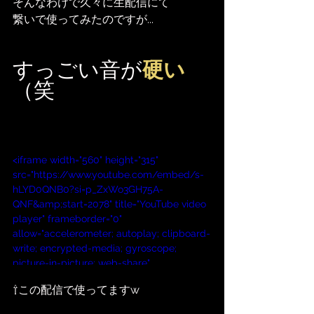
そんなわけで久々に生配信にて
繋いで使ってみたのですが...
すっごい音が
硬い
（笑
<iframe width="560" height="315" 
src="https://www.youtube.com/embed/s-
hLYD0QNB0?si=p_ZxWo3GH75A-
QNF&amp;start=2078" title="YouTube video 
player" frameborder="0" 
allow="accelerometer; autoplay; clipboard-
write; encrypted-media; gyroscope; 
picture-in-picture; web-share" 
allowfullscreen></iframe>
⇧この配信で使ってますw