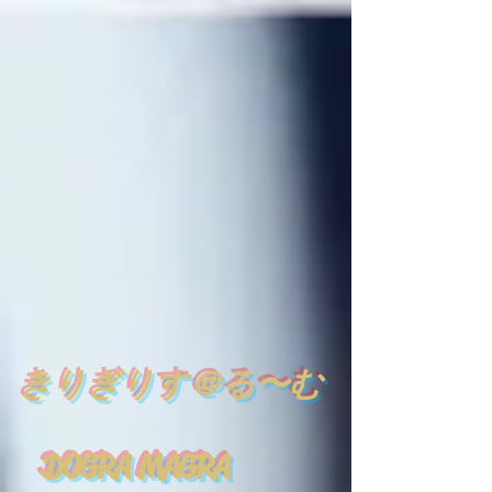
​
きりぎりす＠る〜む
DOGRA MAGRA